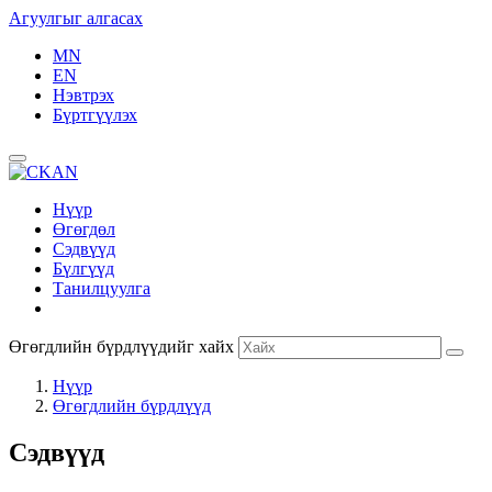
Агуулгыг алгасах
MN
EN
Нэвтрэх
Бүртгүүлэх
Нүүр
Өгөгдөл
Сэдвүүд
Бүлгүүд
Танилцуулга
Өгөгдлийн бүрдлүүдийг хайх
Нүүр
Өгөгдлийн бүрдлүүд
Сэдвүүд