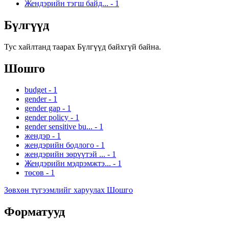
Жендэрийн тэгш байд...
-
1
Бүлгүүд
Тус хайлтанд таарах Бүлгүүд байхгүй байна.
Шошго
budget
-
1
gender
-
1
gender gap
-
1
gender policy
-
1
gender sensitive bu...
-
1
жендэр
-
1
жендэрийн бодлого
-
1
жендэрийн зөрүүтэй ...
-
1
Жендэрийн мэдрэмжтэ...
-
1
төсөв
-
1
Зөвхөн түгээмлийг харуулах Шошго
Форматууд