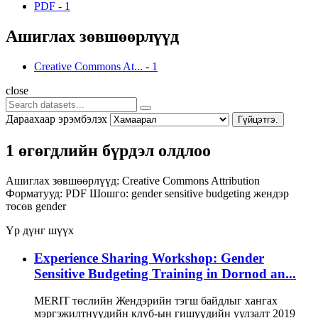
PDF
-
1
Ашиглах зөвшөөрлүүд
Creative Commons At...
-
1
close
Дараахаар эрэмбэлэх
Гүйцэтгэ.
1 өгөгдлийн бүрдэл олдлоо
Ашиглах зөвшөөрлүүд:
Creative Commons Attribution
Форматууд:
PDF
Шошго:
gender sensitive budgeting
жендэр
төсөв
gender
Үр дүнг шүүх
Experience Sharing Workshop: Gender
Sensitive Budgeting Training in Dornod an...
MERIT төслийн Жендэрийн тэгш байдлыг хангах
мэргэжилтнүүдийн клуб-ын гишүүдийн уулзалт 2019