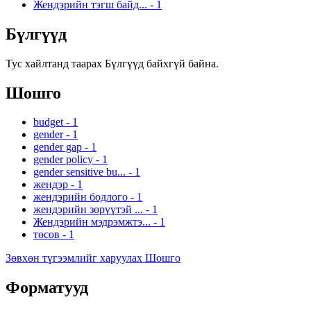
Жендэрийн тэгш байд...
-
1
Бүлгүүд
Тус хайлтанд таарах Бүлгүүд байхгүй байна.
Шошго
budget
-
1
gender
-
1
gender gap
-
1
gender policy
-
1
gender sensitive bu...
-
1
жендэр
-
1
жендэрийн бодлого
-
1
жендэрийн зөрүүтэй ...
-
1
Жендэрийн мэдрэмжтэ...
-
1
төсөв
-
1
Зөвхөн түгээмлийг харуулах Шошго
Форматууд