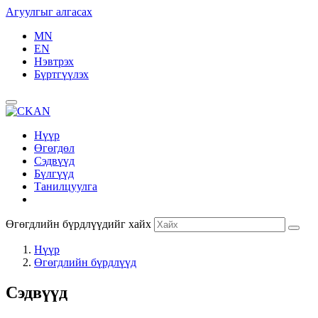
Агуулгыг алгасах
MN
EN
Нэвтрэх
Бүртгүүлэх
Нүүр
Өгөгдөл
Сэдвүүд
Бүлгүүд
Танилцуулга
Өгөгдлийн бүрдлүүдийг хайх
Нүүр
Өгөгдлийн бүрдлүүд
Сэдвүүд