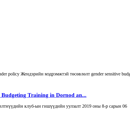
nder policy
Жендэрийн мэдрэмжтэй төсөвлөлт
gender sensitive bud
 Budgeting Training in Dornod an...
лтнүүдийн клуб-ын гишүүдийн уулзалт 2019 оны 8-р сарын 06