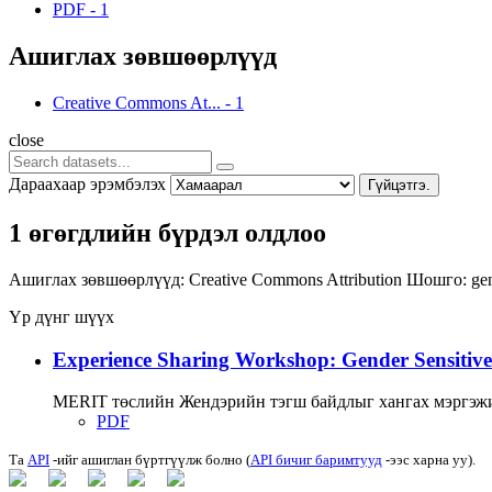
PDF
-
1
Ашиглах зөвшөөрлүүд
Creative Commons At...
-
1
close
Дараахаар эрэмбэлэх
Гүйцэтгэ.
1 өгөгдлийн бүрдэл олдлоо
Ашиглах зөвшөөрлүүд:
Creative Commons Attribution
Шошго:
ge
Үр дүнг шүүх
Experience Sharing Workshop: Gender Sensitive
MERIT төслийн Жендэрийн тэгш байдлыг хангах мэргэжи
PDF
Та
API
-ийг ашиглан бүртгүүлж болно (
API бичиг баримтууд
-ээс харна уу).