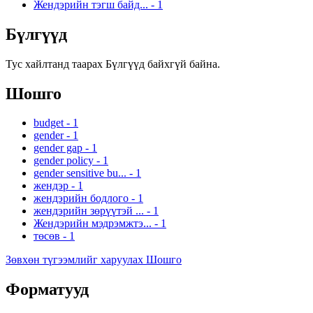
Жендэрийн тэгш байд...
-
1
Бүлгүүд
Тус хайлтанд таарах Бүлгүүд байхгүй байна.
Шошго
budget
-
1
gender
-
1
gender gap
-
1
gender policy
-
1
gender sensitive bu...
-
1
жендэр
-
1
жендэрийн бодлого
-
1
жендэрийн зөрүүтэй ...
-
1
Жендэрийн мэдрэмжтэ...
-
1
төсөв
-
1
Зөвхөн түгээмлийг харуулах Шошго
Форматууд