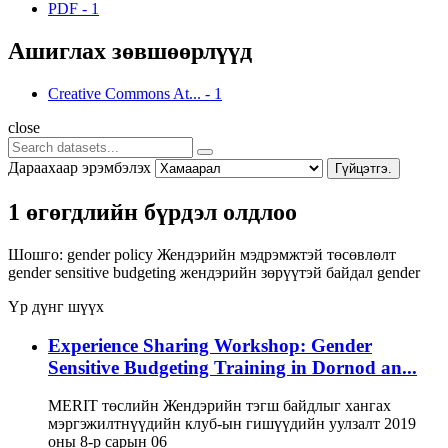
PDF
-
1
Ашиглах зөвшөөрлүүд
Creative Commons At...
-
1
close
Дараахаар эрэмбэлэх
Гүйцэтгэ.
1 өгөгдлийн бүрдэл олдлоо
Шошго:
gender policy
Жендэрийн мэдрэмжтэй төсөвлөлт
gender sensitive budgeting
жендэрийн зөрүүтэй байдал
gender
Үр дүнг шүүх
Experience Sharing Workshop: Gender
Sensitive Budgeting Training in Dornod an...
MERIT төслийн Жендэрийн тэгш байдлыг хангах
мэргэжилтнүүдийн клуб-ын гишүүдийн уулзалт 2019
оны 8-р сарын 06