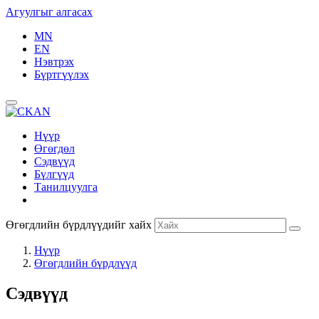
Агуулгыг алгасах
MN
EN
Нэвтрэх
Бүртгүүлэх
Нүүр
Өгөгдөл
Сэдвүүд
Бүлгүүд
Танилцуулга
Өгөгдлийн бүрдлүүдийг хайх
Нүүр
Өгөгдлийн бүрдлүүд
Сэдвүүд