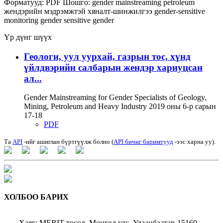
Форматууд:
PDF
Шошго:
gender mainstreaming
petroleum
жендэрийн мэдрэмжтэй хяналт-шинжилгээ
gender-sensitive
monitoring
gender sensitive
gender
Үр дүнг шүүх
Геологи, уул уурхай, газрын тос, хүнд
үйлдвэрийн салбарын жендэр хариуцсан
ал...
Gender Mainstreaming for Gender Specialists of Geology,
Mining, Petroleum and Heavy Industry 2019 оны 6-р сарын
17-18
PDF
Та
API
-ийг ашиглан бүртгүүлж болно (
API бичиг баримтууд
-ээс харна уу).
ХОЛБОО БАРИХ
Хаяг: MERIT төсөл, Монгол улс, Улаанбаатар-15160,