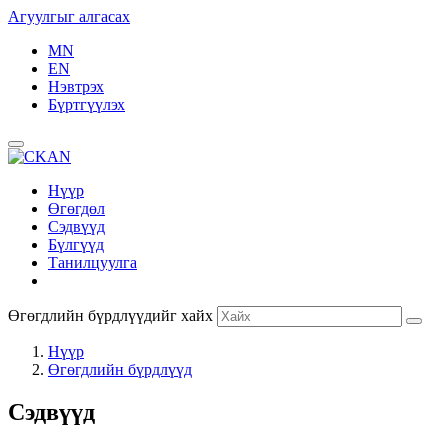
Агуулгыг алгасах
MN
EN
Нэвтрэх
Бүртгүүлэх
Нүүр
Өгөгдөл
Сэдвүүд
Бүлгүүд
Танилцуулга
Өгөгдлийн бүрдлүүдийг хайх
Нүүр
Өгөгдлийн бүрдлүүд
Сэдвүүд