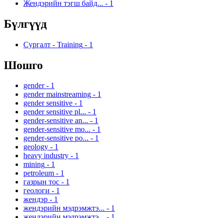
Жендэрийн тэгш байд...
-
1
Бүлгүүд
Сургалт - Training
-
1
Шошго
gender
-
1
gender mainstreaming
-
1
gender sensitive
-
1
gender sensitive pl...
-
1
gender-sensitive an...
-
1
gender-sensitive mo...
-
1
gender-sensitive po...
-
1
geology
-
1
heavy industry
-
1
mining
-
1
petroleum
-
1
газрын тос
-
1
геологи
-
1
жендэр
-
1
жендэрийн мэдрэмжтэ...
-
1
жендэрийн мэдрэмжтэ...
-
1