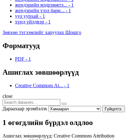
жендэрийн мэдрэмжтэ...
-
1
жендэрийн үзэл бари...
-
1
уул уурхай
-
1
хүнд үйлдвэр
-
1
Зөвхөн түгээмлийг харуулах Шошго
Форматууд
PDF
-
1
Ашиглах зөвшөөрлүүд
Creative Commons At...
-
1
close
Дараахаар эрэмбэлэх
Гүйцэтгэ.
1 өгөгдлийн бүрдэл олдлоо
Ашиглах зөвшөөрлүүд:
Creative Commons Attribution