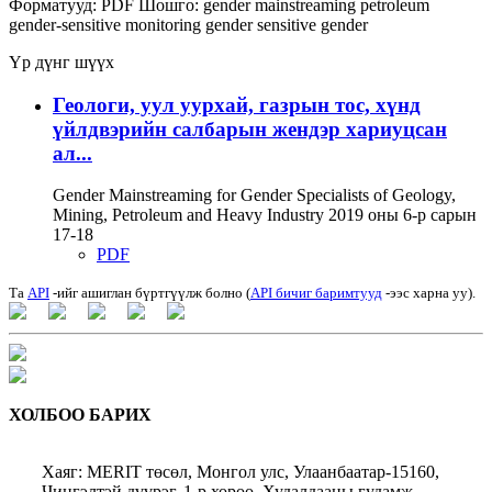
Форматууд:
PDF
Шошго:
gender mainstreaming
petroleum
gender-sensitive monitoring
gender sensitive
gender
Үр дүнг шүүх
Геологи, уул уурхай, газрын тос, хүнд
үйлдвэрийн салбарын жендэр хариуцсан
ал...
Gender Mainstreaming for Gender Specialists of Geology,
Mining, Petroleum and Heavy Industry 2019 оны 6-р сарын
17-18
PDF
Та
API
-ийг ашиглан бүртгүүлж болно (
API бичиг баримтууд
-ээс харна уу).
ХОЛБОО БАРИХ
Хаяг: MERIT төсөл, Монгол улс, Улаанбаатар-15160,
Чингэлтэй дүүрэг, 1-р хороо, Худалдааны гудамж,