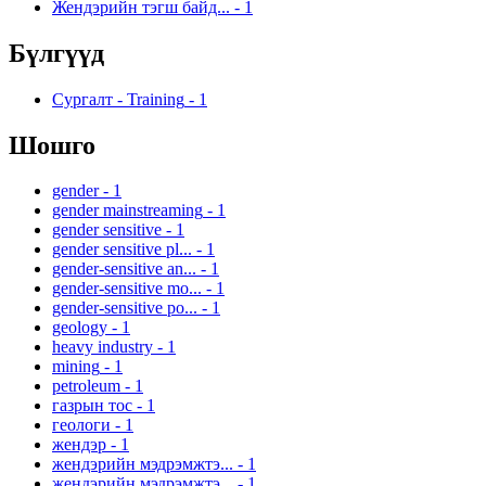
Жендэрийн тэгш байд...
-
1
Бүлгүүд
Сургалт - Training
-
1
Шошго
gender
-
1
gender mainstreaming
-
1
gender sensitive
-
1
gender sensitive pl...
-
1
gender-sensitive an...
-
1
gender-sensitive mo...
-
1
gender-sensitive po...
-
1
geology
-
1
heavy industry
-
1
mining
-
1
petroleum
-
1
газрын тос
-
1
геологи
-
1
жендэр
-
1
жендэрийн мэдрэмжтэ...
-
1
жендэрийн мэдрэмжтэ...
-
1