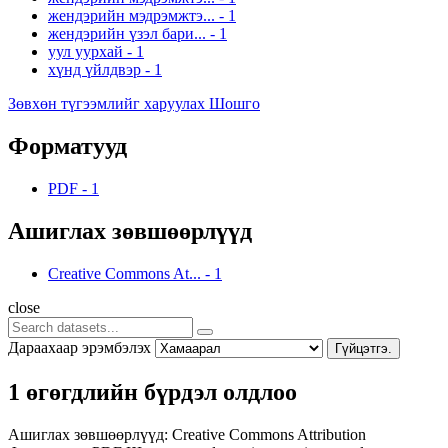
жендэрийн мэдрэмжтэ...
-
1
жендэрийн үзэл бари...
-
1
уул уурхай
-
1
хүнд үйлдвэр
-
1
Зөвхөн түгээмлийг харуулах Шошго
Форматууд
PDF
-
1
Ашиглах зөвшөөрлүүд
Creative Commons At...
-
1
close
Дараахаар эрэмбэлэх
Гүйцэтгэ.
1 өгөгдлийн бүрдэл олдлоо
Ашиглах зөвшөөрлүүд:
Creative Commons Attribution