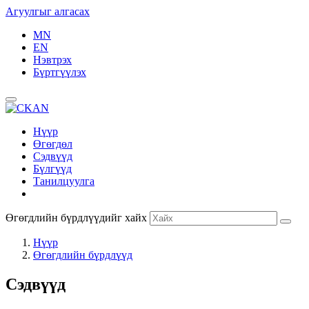
Агуулгыг алгасах
MN
EN
Нэвтрэх
Бүртгүүлэх
Нүүр
Өгөгдөл
Сэдвүүд
Бүлгүүд
Танилцуулга
Өгөгдлийн бүрдлүүдийг хайх
Нүүр
Өгөгдлийн бүрдлүүд
Сэдвүүд