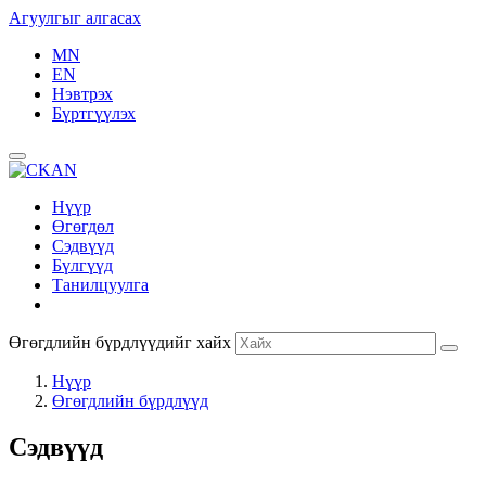
Агуулгыг алгасах
MN
EN
Нэвтрэх
Бүртгүүлэх
Нүүр
Өгөгдөл
Сэдвүүд
Бүлгүүд
Танилцуулга
Өгөгдлийн бүрдлүүдийг хайх
Нүүр
Өгөгдлийн бүрдлүүд
Сэдвүүд