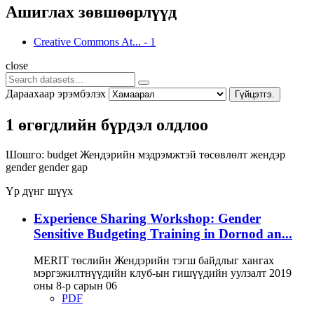
Ашиглах зөвшөөрлүүд
Creative Commons At...
-
1
close
Дараахаар эрэмбэлэх
Гүйцэтгэ.
1 өгөгдлийн бүрдэл олдлоо
Шошго:
budget
Жендэрийн мэдрэмжтэй төсөвлөлт
жендэр
gender
gender gap
Үр дүнг шүүх
Experience Sharing Workshop: Gender
Sensitive Budgeting Training in Dornod an...
MERIT төслийн Жендэрийн тэгш байдлыг хангах
мэргэжилтнүүдийн клуб-ын гишүүдийн уулзалт 2019
оны 8-р сарын 06
PDF