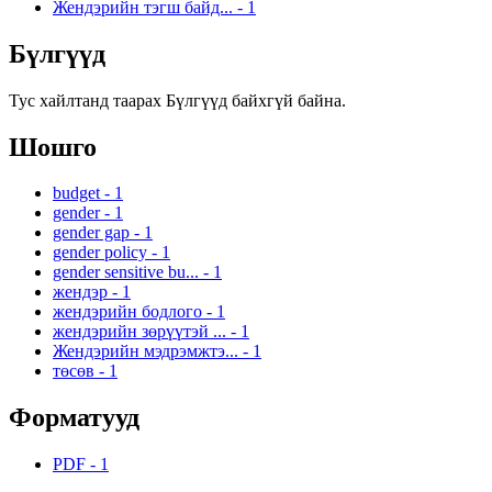
Жендэрийн тэгш байд...
-
1
Бүлгүүд
Тус хайлтанд таарах Бүлгүүд байхгүй байна.
Шошго
budget
-
1
gender
-
1
gender gap
-
1
gender policy
-
1
gender sensitive bu...
-
1
жендэр
-
1
жендэрийн бодлого
-
1
жендэрийн зөрүүтэй ...
-
1
Жендэрийн мэдрэмжтэ...
-
1
төсөв
-
1
Форматууд
PDF
-
1