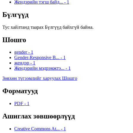
Жендэрийн тэгш байд...
-
1
Бүлгүүд
Тус хайлтанд таарах Бүлгүүд байхгүй байна.
Шошго
gender
-
1
Gender-Responsive B...
-
1
жендэр
-
1
Жендэрийн мэдрэмжтэ...
-
1
Зөвхөн түгээмлийг харуулах Шошго
Форматууд
PDF
-
1
Ашиглах зөвшөөрлүүд
Creative Commons At...
-
1