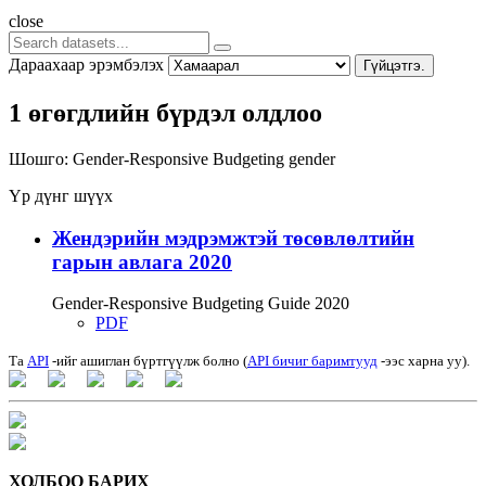
close
Дараахаар эрэмбэлэх
Гүйцэтгэ.
1 өгөгдлийн бүрдэл олдлоо
Шошго:
Gender-Responsive Budgeting
gender
Үр дүнг шүүх
Жендэрийн мэдрэмжтэй төсөвлөлтийн
гарын авлага 2020
Gender-Responsive Budgeting Guide 2020
PDF
Та
API
-ийг ашиглан бүртгүүлж болно (
API бичиг баримтууд
-ээс харна уу).
ХОЛБОО БАРИХ