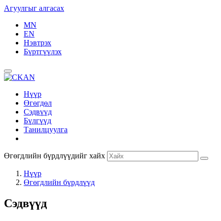
Агуулгыг алгасах
MN
EN
Нэвтрэх
Бүртгүүлэх
Нүүр
Өгөгдөл
Сэдвүүд
Бүлгүүд
Танилцуулга
Өгөгдлийн бүрдлүүдийг хайх
Нүүр
Өгөгдлийн бүрдлүүд
Сэдвүүд