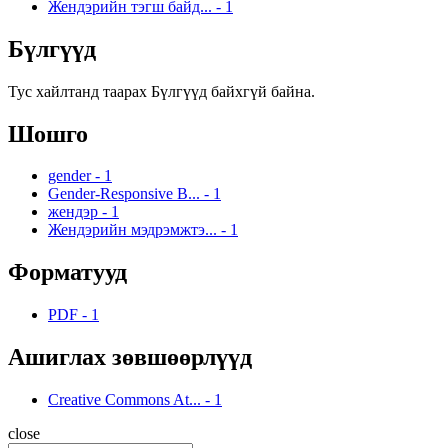
Жендэрийн тэгш байд...
-
1
Бүлгүүд
Тус хайлтанд таарах Бүлгүүд байхгүй байна.
Шошго
gender
-
1
Gender-Responsive B...
-
1
жендэр
-
1
Жендэрийн мэдрэмжтэ...
-
1
Форматууд
PDF
-
1
Ашиглах зөвшөөрлүүд
Creative Commons At...
-
1
close