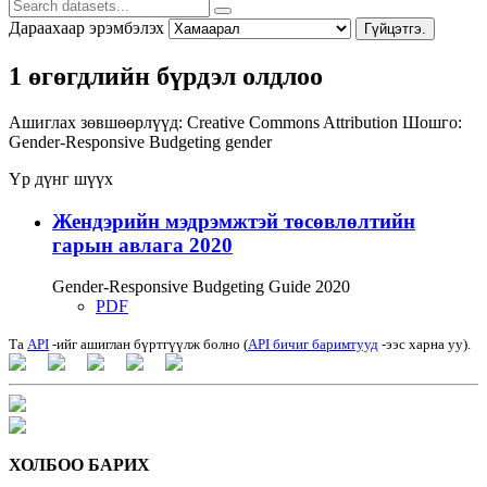
Дараахаар эрэмбэлэх
Гүйцэтгэ.
1 өгөгдлийн бүрдэл олдлоо
Ашиглах зөвшөөрлүүд:
Creative Commons Attribution
Шошго:
Gender-Responsive Budgeting
gender
Үр дүнг шүүх
Жендэрийн мэдрэмжтэй төсөвлөлтийн
гарын авлага 2020
Gender-Responsive Budgeting Guide 2020
PDF
Та
API
-ийг ашиглан бүртгүүлж болно (
API бичиг баримтууд
-ээс харна уу).
ХОЛБОО БАРИХ