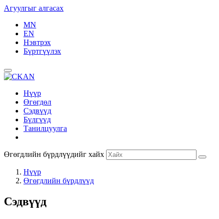
Агуулгыг алгасах
MN
EN
Нэвтрэх
Бүртгүүлэх
Нүүр
Өгөгдөл
Сэдвүүд
Бүлгүүд
Танилцуулга
Өгөгдлийн бүрдлүүдийг хайх
Нүүр
Өгөгдлийн бүрдлүүд
Сэдвүүд