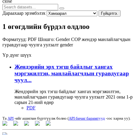
close
Дараахаар эрэмбэлэх
Гүйцэтгэ.
1 өгөгдлийн бүрдэл олдлоо
Форматууд:
PDF
Шошго:
Gender COP
жендэр
манлайлагчдын
гуравдугаар чуулга уулзалт
gender
Үр дүнг шүүх
Жендэрийн эрх тэгш байдлыг хангах
мэргэжилтэн, манлайлагчдын гуравдугаар
чуул...
Жендэрийн эрх тэгш байдлыг хангах мэргэжилтэн,
манлайлагчдын гуравдугаар чуулга уулзалт 2021 оны 1-р
сарын 21-ний өдөр
PDF
Та
API
-ийг ашиглан бүртгүүлж болно (
API бичиг баримтууд
-ээс харна уу).