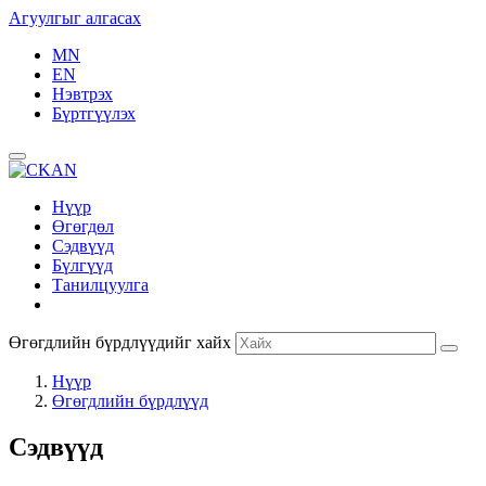
Агуулгыг алгасах
MN
EN
Нэвтрэх
Бүртгүүлэх
Нүүр
Өгөгдөл
Сэдвүүд
Бүлгүүд
Танилцуулга
Өгөгдлийн бүрдлүүдийг хайх
Нүүр
Өгөгдлийн бүрдлүүд
Сэдвүүд