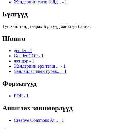
Жендэрийн тэгш байд...
-
1
Бүлгүүд
Тус хайлтанд таарах Бүлгүүд байхгүй байна.
Шошго
gender
-
1
Gender COP
-
1
жендэр
-
1
Жендэрийн эрх тэгш ...
-
1
манлайлагчдын гурав...
-
1
Форматууд
PDF
-
1
Ашиглах зөвшөөрлүүд
Creative Commons At...
-
1