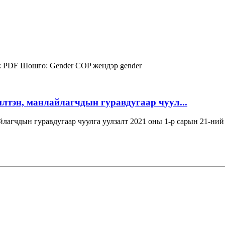
:
PDF
Шошго:
Gender COP
жендэр
gender
лтэн, манлайлагчдын гуравдугаар чуул...
лагчдын гуравдугаар чуулга уулзалт 2021 оны 1-р сарын 21-ний