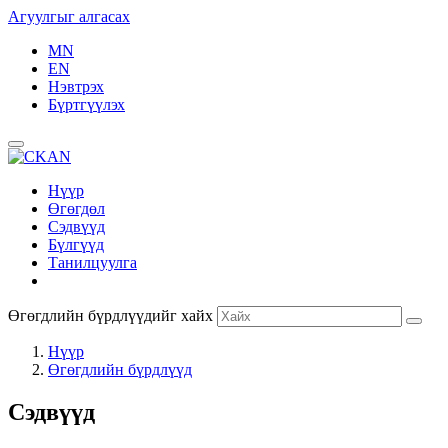
Агуулгыг алгасах
MN
EN
Нэвтрэх
Бүртгүүлэх
Нүүр
Өгөгдөл
Сэдвүүд
Бүлгүүд
Танилцуулга
Өгөгдлийн бүрдлүүдийг хайх
Нүүр
Өгөгдлийн бүрдлүүд
Сэдвүүд