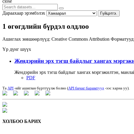
close
Дараахаар эрэмбэлэх
Гүйцэтгэ.
1 өгөгдлийн бүрдэл олдлоо
Ашиглах зөвшөөрлүүд:
Creative Commons Attribution
Форматууд
Үр дүнг шүүх
Жендэрийн эрх тэгш байдлыг хангах мэргэжи
Жендэрийн эрх тэгш байдлыг хангах мэргэжилтэн, манлай
PDF
Та
API
-ийг ашиглан бүртгүүлж болно (
API бичиг баримтууд
-ээс харна уу).
ХОЛБОО БАРИХ