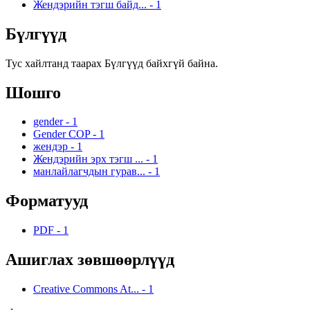
Жендэрийн тэгш байд...
-
1
Бүлгүүд
Тус хайлтанд таарах Бүлгүүд байхгүй байна.
Шошго
gender
-
1
Gender COP
-
1
жендэр
-
1
Жендэрийн эрх тэгш ...
-
1
манлайлагчдын гурав...
-
1
Форматууд
PDF
-
1
Ашиглах зөвшөөрлүүд
Creative Commons At...
-
1