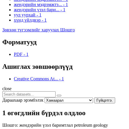
жендэрийн мэдрэмжтэ...
-
1
жендэрийн үзэл бари...
-
1
уул уурхай
-
1
хүнд үйлдвэр
-
1
Зөвхөн түгээмлийг харуулах Шошго
Форматууд
PDF
-
1
Ашиглах зөвшөөрлүүд
Creative Commons At...
-
1
close
Дараахаар эрэмбэлэх
Гүйцэтгэ.
1 өгөгдлийн бүрдэл олдлоо
Шошго:
жендэрийн үзэл баримтлал
petroleum
geology