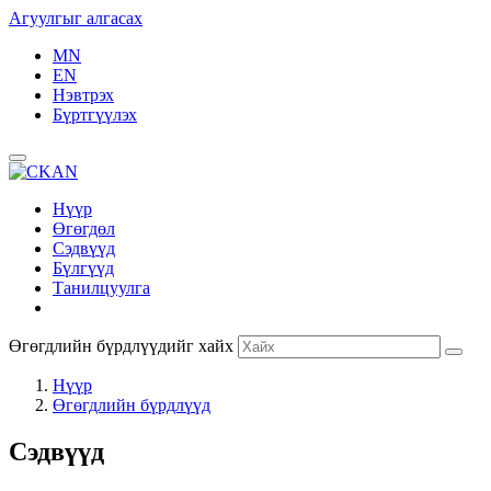
Агуулгыг алгасах
MN
EN
Нэвтрэх
Бүртгүүлэх
Нүүр
Өгөгдөл
Сэдвүүд
Бүлгүүд
Танилцуулга
Өгөгдлийн бүрдлүүдийг хайх
Нүүр
Өгөгдлийн бүрдлүүд
Сэдвүүд