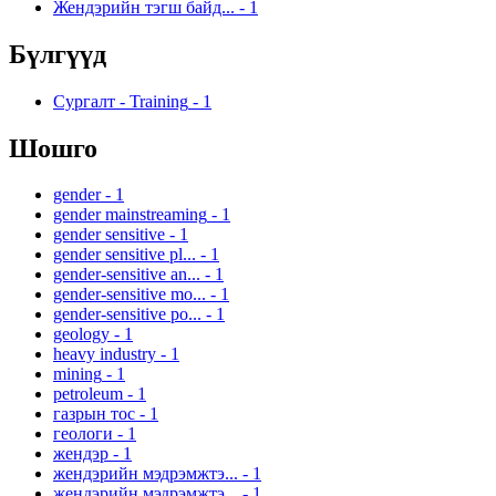
Жендэрийн тэгш байд...
-
1
Бүлгүүд
Сургалт - Training
-
1
Шошго
gender
-
1
gender mainstreaming
-
1
gender sensitive
-
1
gender sensitive pl...
-
1
gender-sensitive an...
-
1
gender-sensitive mo...
-
1
gender-sensitive po...
-
1
geology
-
1
heavy industry
-
1
mining
-
1
petroleum
-
1
газрын тос
-
1
геологи
-
1
жендэр
-
1
жендэрийн мэдрэмжтэ...
-
1
жендэрийн мэдрэмжтэ...
-
1