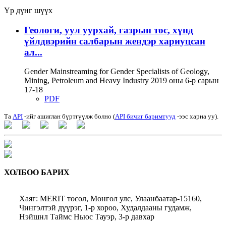
Үр дүнг шүүх
Геологи, уул уурхай, газрын тос, хүнд
үйлдвэрийн салбарын жендэр хариуцсан
ал...
Gender Mainstreaming for Gender Specialists of Geology,
Mining, Petroleum and Heavy Industry 2019 оны 6-р сарын
17-18
PDF
Та
API
-ийг ашиглан бүртгүүлж болно (
API бичиг баримтууд
-ээс харна уу).
ХОЛБОО БАРИХ
Хаяг: MERIT төсөл, Монгол улс, Улаанбаатар-15160,
Чингэлтэй дүүрэг, 1-р хороо, Худалдааны гудамж,
Нэйшнл Таймс Ньюс Тауэр, 3-р давхар