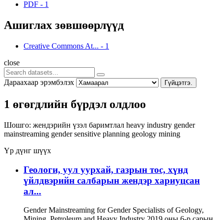
PDF
-
1
Ашиглах зөвшөөрлүүд
Creative Commons At...
-
1
close
Дараахаар эрэмбэлэх
Гүйцэтгэ.
1 өгөгдлийн бүрдэл олдлоо
Шошго:
жендэрийн үзэл баримтлал
heavy industry
gender
mainstreaming
gender sensitive planning
geology
mining
Үр дүнг шүүх
Геологи, уул уурхай, газрын тос, хүнд
үйлдвэрийн салбарын жендэр хариуцсан
ал...
Gender Mainstreaming for Gender Specialists of Geology,
Mining, Petroleum and Heavy Industry 2019 оны 6-р сарын