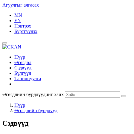
Агуулгыг алгасах
MN
EN
Нэвтрэх
Бүртгүүлэх
Нүүр
Өгөгдөл
Сэдвүүд
Бүлгүүд
Танилцуулга
Өгөгдлийн бүрдлүүдийг хайх
Нүүр
Өгөгдлийн бүрдлүүд
Сэдвүүд