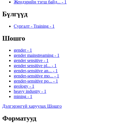
Жендэрийн тэгш байд...
-
1
Бүлгүүд
Сургалт - Training
-
1
Шошго
gender
-
1
gender mainstreaming
-
1
gender sensitive
-
1
gender sensitive pl...
-
1
gender-sensitive an...
-
1
gender-sensitive mo...
-
1
gender-sensitive po...
-
1
geology
-
1
heavy industry
-
1
mining
-
1
Дэлгэрэнгүй харуулах Шошго
Форматууд