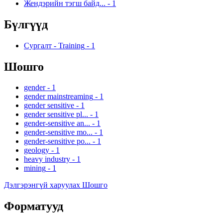
Жендэрийн тэгш байд...
-
1
Бүлгүүд
Сургалт - Training
-
1
Шошго
gender
-
1
gender mainstreaming
-
1
gender sensitive
-
1
gender sensitive pl...
-
1
gender-sensitive an...
-
1
gender-sensitive mo...
-
1
gender-sensitive po...
-
1
geology
-
1
heavy industry
-
1
mining
-
1
Дэлгэрэнгүй харуулах Шошго
Форматууд