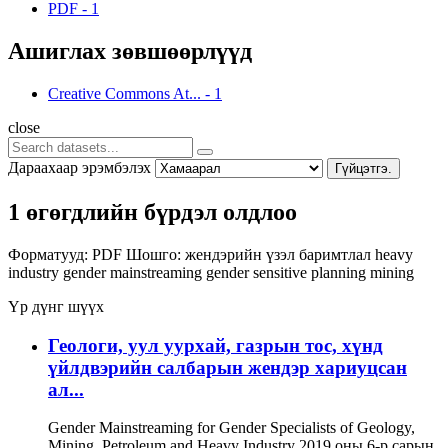
PDF
-
1
Ашиглах зөвшөөрлүүд
Creative Commons At...
-
1
close
Дараахаар эрэмбэлэх
Гүйцэтгэ.
1 өгөгдлийн бүрдэл олдлоо
Форматууд:
PDF
Шошго:
жендэрийн үзэл баримтлал
heavy
industry
gender mainstreaming
gender sensitive planning
mining
Үр дүнг шүүх
Геологи, уул уурхай, газрын тос, хүнд
үйлдвэрийн салбарын жендэр хариуцсан
ал...
Gender Mainstreaming for Gender Specialists of Geology,
Mining, Petroleum and Heavy Industry 2019 оны 6-р сарын