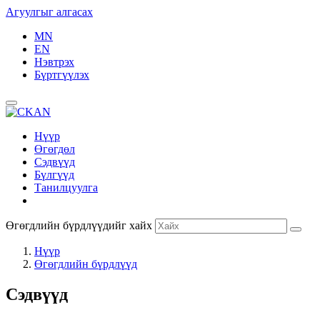
Агуулгыг алгасах
MN
EN
Нэвтрэх
Бүртгүүлэх
Нүүр
Өгөгдөл
Сэдвүүд
Бүлгүүд
Танилцуулга
Өгөгдлийн бүрдлүүдийг хайх
Нүүр
Өгөгдлийн бүрдлүүд
Сэдвүүд