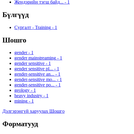
Жендэрийн тэгш байд...
-
1
Бүлгүүд
Сургалт - Training
-
1
Шошго
gender
-
1
gender mainstreaming
-
1
gender sensitive
-
1
gender sensitive pl...
-
1
gender-sensitive an...
-
1
gender-sensitive mo...
-
1
gender-sensitive po...
-
1
geology
-
1
heavy industry
-
1
mining
-
1
Дэлгэрэнгүй харуулах Шошго
Форматууд