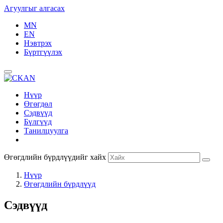
Агуулгыг алгасах
MN
EN
Нэвтрэх
Бүртгүүлэх
Нүүр
Өгөгдөл
Сэдвүүд
Бүлгүүд
Танилцуулга
Өгөгдлийн бүрдлүүдийг хайх
Нүүр
Өгөгдлийн бүрдлүүд
Сэдвүүд