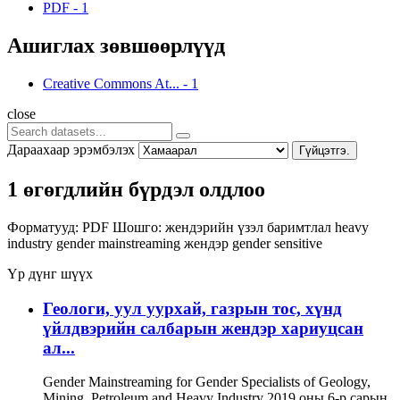
PDF
-
1
Ашиглах зөвшөөрлүүд
Creative Commons At...
-
1
close
Дараахаар эрэмбэлэх
Гүйцэтгэ.
1 өгөгдлийн бүрдэл олдлоо
Форматууд:
PDF
Шошго:
жендэрийн үзэл баримтлал
heavy
industry
gender mainstreaming
жендэр
gender sensitive
Үр дүнг шүүх
Геологи, уул уурхай, газрын тос, хүнд
үйлдвэрийн салбарын жендэр хариуцсан
ал...
Gender Mainstreaming for Gender Specialists of Geology,
Mining, Petroleum and Heavy Industry 2019 оны 6-р сарын