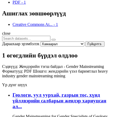
PDF
-
1
Ашиглах зөвшөөрлүүд
Creative Commons At...
-
1
close
Дараахаар эрэмбэлэх
Гүйцэтгэ.
1 өгөгдлийн бүрдэл олдлоо
Сэдвүүд:
Жендэрийн тэгш байдал - Gender Mainstreaming
Форматууд:
PDF
Шошго:
жендэрийн үзэл баримтлал
heavy
industry
gender mainstreaming
mining
Үр дүнг шүүх
Геологи, уул уурхай, газрын тос, хүнд
үйлдвэрийн салбарын жендэр хариуцсан
ал...
Gender Mainstreaming for Gender Specialists of Geology,