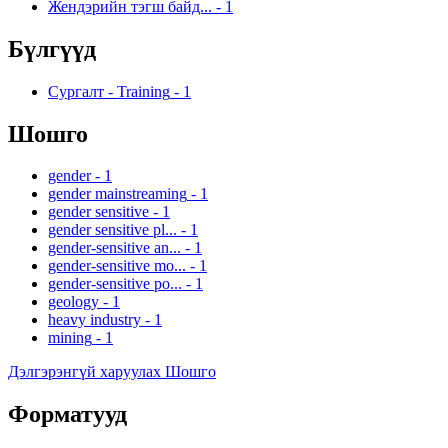
Жендэрийн тэгш байд...
-
1
Бүлгүүд
Сургалт - Training
-
1
Шошго
gender
-
1
gender mainstreaming
-
1
gender sensitive
-
1
gender sensitive pl...
-
1
gender-sensitive an...
-
1
gender-sensitive mo...
-
1
gender-sensitive po...
-
1
geology
-
1
heavy industry
-
1
mining
-
1
Дэлгэрэнгүй харуулах Шошго
Форматууд