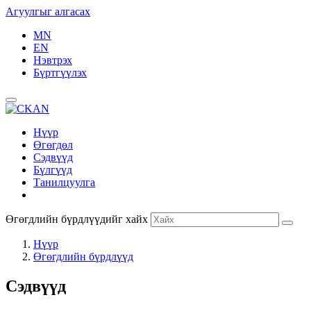
Агуулгыг алгасах
MN
EN
Нэвтрэх
Бүртгүүлэх
Нүүр
Өгөгдөл
Сэдвүүд
Бүлгүүд
Танилцуулга
Өгөгдлийн бүрдлүүдийг хайх
Нүүр
Өгөгдлийн бүрдлүүд
Сэдвүүд