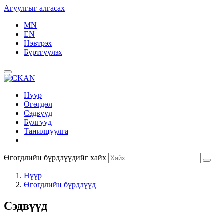
Агуулгыг алгасах
MN
EN
Нэвтрэх
Бүртгүүлэх
Нүүр
Өгөгдөл
Сэдвүүд
Бүлгүүд
Танилцуулга
Өгөгдлийн бүрдлүүдийг хайх
Нүүр
Өгөгдлийн бүрдлүүд
Сэдвүүд