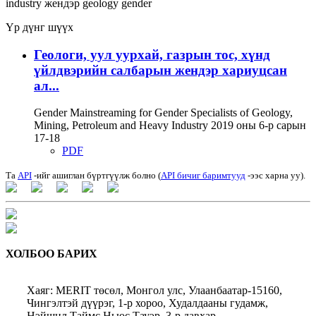
industry
жендэр
geology
gender
Үр дүнг шүүх
Геологи, уул уурхай, газрын тос, хүнд
үйлдвэрийн салбарын жендэр хариуцсан
ал...
Gender Mainstreaming for Gender Specialists of Geology,
Mining, Petroleum and Heavy Industry 2019 оны 6-р сарын
17-18
PDF
Та
API
-ийг ашиглан бүртгүүлж болно (
API бичиг баримтууд
-ээс харна уу).
ХОЛБОО БАРИХ
Хаяг: MERIT төсөл, Монгол улс, Улаанбаатар-15160,
Чингэлтэй дүүрэг, 1-р хороо, Худалдааны гудамж,
Нэйшнл Таймс Ньюс Тауэр, 3-р давхар