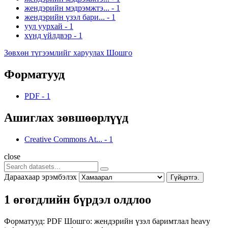
жендэрийн мэдрэмжтэ...
-
1
жендэрийн үзэл бари...
-
1
уул уурхай
-
1
хүнд үйлдвэр
-
1
Зөвхөн түгээмлийг харуулах Шошго
Форматууд
PDF
-
1
Ашиглах зөвшөөрлүүд
Creative Commons At...
-
1
close
Дараахаар эрэмбэлэх
Гүйцэтгэ.
1 өгөгдлийн бүрдэл олдлоо
Форматууд:
PDF
Шошго:
жендэрийн үзэл баримтлал
heavy