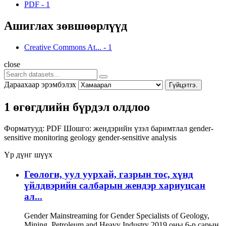
PDF
-
1
Ашиглах зөвшөөрлүүд
Creative Commons At...
-
1
close
Дараахаар эрэмбэлэх
Гүйцэтгэ.
1 өгөгдлийн бүрдэл олдлоо
Форматууд:
PDF
Шошго:
жендэрийн үзэл баримтлал
gender-
sensitive monitoring
geology
gender-sensitive analysis
Үр дүнг шүүх
Геологи, уул уурхай, газрын тос, хүнд
үйлдвэрийн салбарын жендэр хариуцсан
ал...
Gender Mainstreaming for Gender Specialists of Geology,
Mining, Petroleum and Heavy Industry 2019 оны 6-р сарын