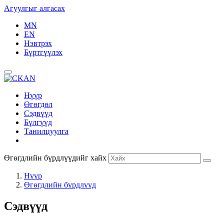
Агуулгыг алгасах
MN
EN
Нэвтрэх
Бүртгүүлэх
Нүүр
Өгөгдөл
Сэдвүүд
Бүлгүүд
Танилцуулга
Өгөгдлийн бүрдлүүдийг хайх
Нүүр
Өгөгдлийн бүрдлүүд
Сэдвүүд