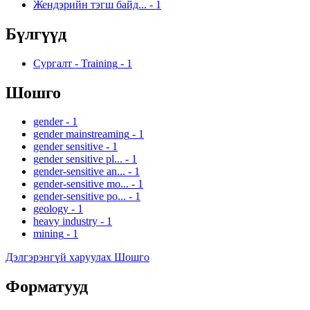
Жендэрийн тэгш байд...
-
1
Бүлгүүд
Сургалт - Training
-
1
Шошго
gender
-
1
gender mainstreaming
-
1
gender sensitive
-
1
gender sensitive pl...
-
1
gender-sensitive an...
-
1
gender-sensitive mo...
-
1
gender-sensitive po...
-
1
geology
-
1
heavy industry
-
1
mining
-
1
Дэлгэрэнгүй харуулах Шошго
Форматууд