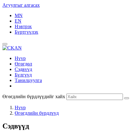
Агуулгыг алгасах
MN
EN
Нэвтрэх
Бүртгүүлэх
Нүүр
Өгөгдөл
Сэдвүүд
Бүлгүүд
Танилцуулга
Өгөгдлийн бүрдлүүдийг хайх
Нүүр
Өгөгдлийн бүрдлүүд
Сэдвүүд