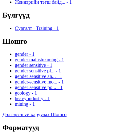
Жендэрийн тэгш байд...
-
1
Бүлгүүд
Сургалт - Training
-
1
Шошго
gender
-
1
gender mainstreaming
-
1
gender sensitive
-
1
gender sensitive pl...
-
1
gender-sensitive an...
-
1
gender-sensitive mo...
-
1
gender-sensitive po...
-
1
geology
-
1
heavy industry
-
1
mining
-
1
Дэлгэрэнгүй харуулах Шошго
Форматууд