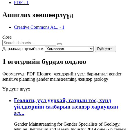
PDF
-
1
Ашиглах зөвшөөрлүүд
Creative Commons At...
-
1
close
Дараахаар эрэмбэлэх
Гүйцэтгэ.
1 өгөгдлийн бүрдэл олдлоо
Форматууд:
PDF
Шошго:
жендэрийн үзэл баримтлал
gender
sensitive planning
gender mainstreaming
жендэр
geology
Үр дүнг шүүх
Геологи, уул уурхай, газрын тос, хүнд
үйлдвэрийн салбарын жендэр хариуцсан
ал...
Gender Mainstreaming for Gender Specialists of Geology,
Mining, Petroleum and Heavy Industry 2019 оны 6-р сарын