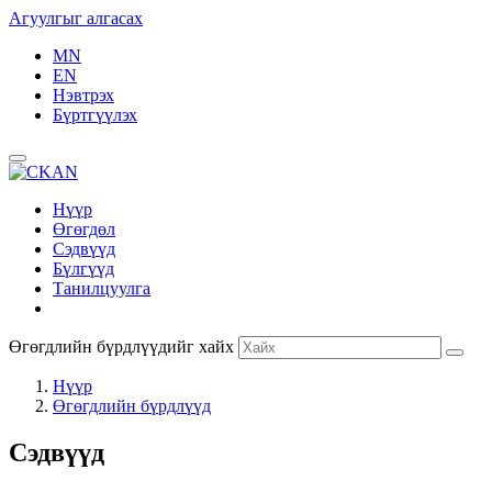
Агуулгыг алгасах
MN
EN
Нэвтрэх
Бүртгүүлэх
Нүүр
Өгөгдөл
Сэдвүүд
Бүлгүүд
Танилцуулга
Өгөгдлийн бүрдлүүдийг хайх
Нүүр
Өгөгдлийн бүрдлүүд
Сэдвүүд