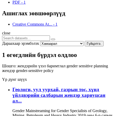
PDF
-
1
Ашиглах зөвшөөрлүүд
Creative Commons At...
-
1
close
Дараахаар эрэмбэлэх
Гүйцэтгэ.
1 өгөгдлийн бүрдэл олдлоо
Шошго:
жендэрийн үзэл баримтлал
gender sensitive planning
жендэр
gender-sensitive policy
Үр дүнг шүүх
Геологи, уул уурхай, газрын тос, хүнд
үйлдвэрийн салбарын жендэр хариуцсан
ал...
Gender Mainstreaming for Gender Specialists of Geology,
Mining, Petroleum and Heavy Industry 2019 оны 6-р сарын