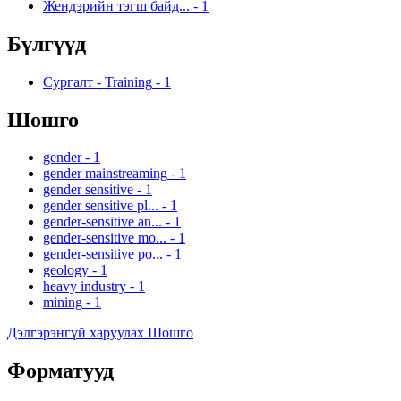
Жендэрийн тэгш байд...
-
1
Бүлгүүд
Сургалт - Training
-
1
Шошго
gender
-
1
gender mainstreaming
-
1
gender sensitive
-
1
gender sensitive pl...
-
1
gender-sensitive an...
-
1
gender-sensitive mo...
-
1
gender-sensitive po...
-
1
geology
-
1
heavy industry
-
1
mining
-
1
Дэлгэрэнгүй харуулах Шошго
Форматууд