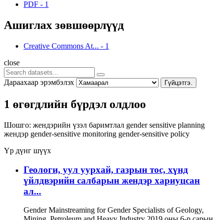
PDF
-
1
Ашиглах зөвшөөрлүүд
Creative Commons At...
-
1
close
Дараахаар эрэмбэлэх
Гүйцэтгэ.
1 өгөгдлийн бүрдэл олдлоо
Шошго:
жендэрийн үзэл баримтлал
gender sensitive planning
жендэр
gender-sensitive monitoring
gender-sensitive policy
Үр дүнг шүүх
Геологи, уул уурхай, газрын тос, хүнд
үйлдвэрийн салбарын жендэр хариуцсан
ал...
Gender Mainstreaming for Gender Specialists of Geology,
Mining, Petroleum and Heavy Industry 2019 оны 6-р сарын