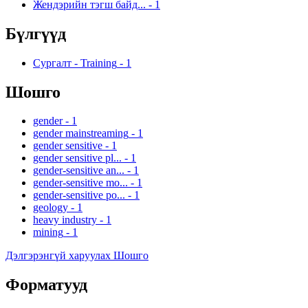
Жендэрийн тэгш байд...
-
1
Бүлгүүд
Сургалт - Training
-
1
Шошго
gender
-
1
gender mainstreaming
-
1
gender sensitive
-
1
gender sensitive pl...
-
1
gender-sensitive an...
-
1
gender-sensitive mo...
-
1
gender-sensitive po...
-
1
geology
-
1
heavy industry
-
1
mining
-
1
Дэлгэрэнгүй харуулах Шошго
Форматууд