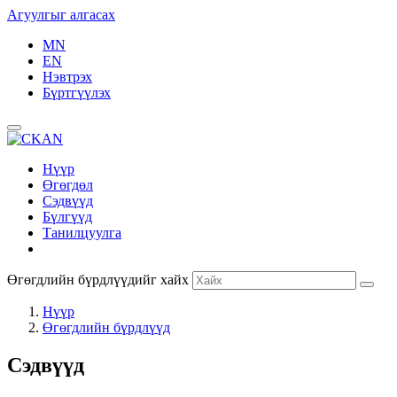
Агуулгыг алгасах
MN
EN
Нэвтрэх
Бүртгүүлэх
Нүүр
Өгөгдөл
Сэдвүүд
Бүлгүүд
Танилцуулга
Өгөгдлийн бүрдлүүдийг хайх
Нүүр
Өгөгдлийн бүрдлүүд
Сэдвүүд