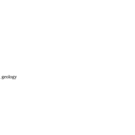
g
geology