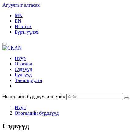
Агуулгыг алгасах
MN
EN
Нэвтрэх
Бүртгүүлэх
Нүүр
Өгөгдөл
Сэдвүүд
Бүлгүүд
Танилцуулга
Өгөгдлийн бүрдлүүдийг хайх
Нүүр
Өгөгдлийн бүрдлүүд
Сэдвүүд