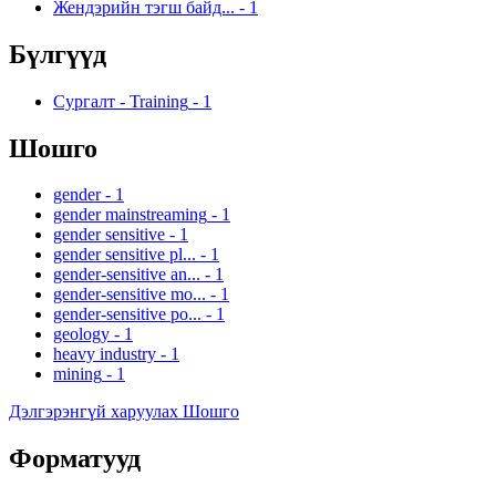
Жендэрийн тэгш байд...
-
1
Бүлгүүд
Сургалт - Training
-
1
Шошго
gender
-
1
gender mainstreaming
-
1
gender sensitive
-
1
gender sensitive pl...
-
1
gender-sensitive an...
-
1
gender-sensitive mo...
-
1
gender-sensitive po...
-
1
geology
-
1
heavy industry
-
1
mining
-
1
Дэлгэрэнгүй харуулах Шошго
Форматууд