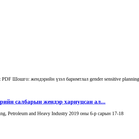
:
PDF
Шошго:
жендэрийн үзэл баримтлал
gender sensitive plannin
эрийн салбарын жендэр хариуцсан ал...
ning, Petroleum and Heavy Industry 2019 оны 6-р сарын 17-18