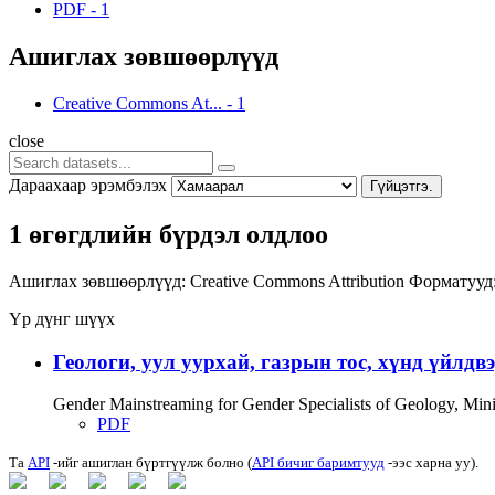
PDF
-
1
Ашиглах зөвшөөрлүүд
Creative Commons At...
-
1
close
Дараахаар эрэмбэлэх
Гүйцэтгэ.
1 өгөгдлийн бүрдэл олдлоо
Ашиглах зөвшөөрлүүд:
Creative Commons Attribution
Форматууд
Үр дүнг шүүх
Геологи, уул уурхай, газрын тос, хүнд үйлдв
Gender Mainstreaming for Gender Specialists of Geology, Mi
PDF
Та
API
-ийг ашиглан бүртгүүлж болно (
API бичиг баримтууд
-ээс харна уу).