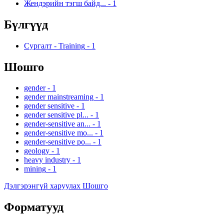
Жендэрийн тэгш байд...
-
1
Бүлгүүд
Сургалт - Training
-
1
Шошго
gender
-
1
gender mainstreaming
-
1
gender sensitive
-
1
gender sensitive pl...
-
1
gender-sensitive an...
-
1
gender-sensitive mo...
-
1
gender-sensitive po...
-
1
geology
-
1
heavy industry
-
1
mining
-
1
Дэлгэрэнгүй харуулах Шошго
Форматууд