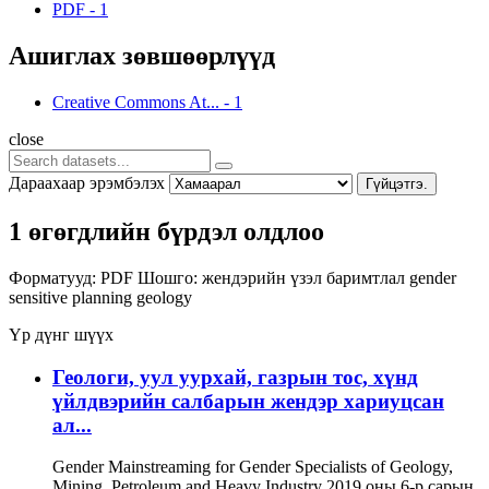
PDF
-
1
Ашиглах зөвшөөрлүүд
Creative Commons At...
-
1
close
Дараахаар эрэмбэлэх
Гүйцэтгэ.
1 өгөгдлийн бүрдэл олдлоо
Форматууд:
PDF
Шошго:
жендэрийн үзэл баримтлал
gender
sensitive planning
geology
Үр дүнг шүүх
Геологи, уул уурхай, газрын тос, хүнд
үйлдвэрийн салбарын жендэр хариуцсан
ал...
Gender Mainstreaming for Gender Specialists of Geology,
Mining, Petroleum and Heavy Industry 2019 оны 6-р сарын