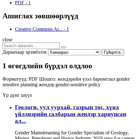
PDF
-
1
Ашиглах зөвшөөрлүүд
Creative Commons At...
-
1
close
Дараахаар эрэмбэлэх
Гүйцэтгэ.
1 өгөгдлийн бүрдэл олдлоо
Форматууд:
PDF
Шошго:
жендэрийн үзэл баримтлал
gender
sensitive planning
жендэр
gender-sensitive policy
Үр дүнг шүүх
Геологи, уул уурхай, газрын тос, хүнд
үйлдвэрийн салбарын жендэр хариуцсан
ал...
Gender Mainstreaming for Gender Specialists of Geology,
Mining, Petroleum and Heavy Industry 2019 оны 6-р сарын