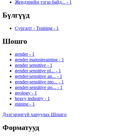
Жендэрийн тэгш байд...
-
1
Бүлгүүд
Сургалт - Training
-
1
Шошго
gender
-
1
gender mainstreaming
-
1
gender sensitive
-
1
gender sensitive pl...
-
1
gender-sensitive an...
-
1
gender-sensitive mo...
-
1
gender-sensitive po...
-
1
geology
-
1
heavy industry
-
1
mining
-
1
Дэлгэрэнгүй харуулах Шошго
Форматууд