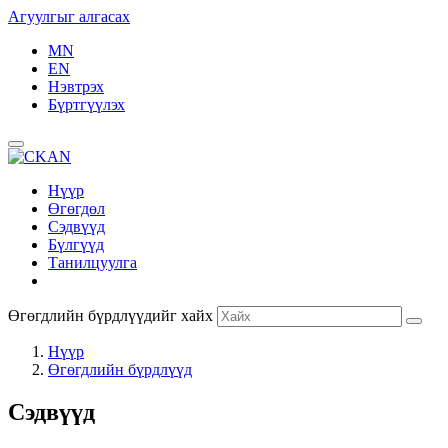
Агуулгыг алгасах
MN
EN
Нэвтрэх
Бүртгүүлэх
Нүүр
Өгөгдөл
Сэдвүүд
Бүлгүүд
Танилцуулга
Өгөгдлийн бүрдлүүдийг хайх
Нүүр
Өгөгдлийн бүрдлүүд
Сэдвүүд