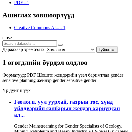
PDF
-
1
Ашиглах зөвшөөрлүүд
Creative Commons At...
-
1
close
Дараахаар эрэмбэлэх
Гүйцэтгэ.
1 өгөгдлийн бүрдэл олдлоо
Форматууд:
PDF
Шошго:
жендэрийн үзэл баримтлал
gender
sensitive planning
жендэр
gender sensitive
gender
Үр дүнг шүүх
Геологи, уул уурхай, газрын тос, хүнд
үйлдвэрийн салбарын жендэр хариуцсан
ал...
Gender Mainstreaming for Gender Specialists of Geology,
Mining, Petroleum and Heavy Industry 2019 оны 6-р сарын