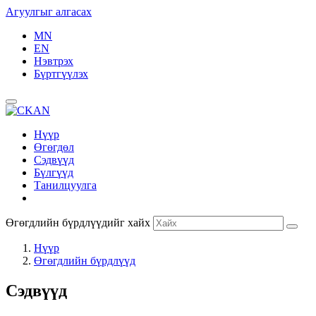
Агуулгыг алгасах
MN
EN
Нэвтрэх
Бүртгүүлэх
Нүүр
Өгөгдөл
Сэдвүүд
Бүлгүүд
Танилцуулга
Өгөгдлийн бүрдлүүдийг хайх
Нүүр
Өгөгдлийн бүрдлүүд
Сэдвүүд