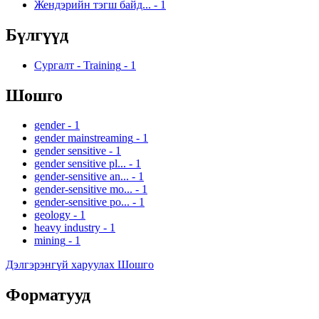
Жендэрийн тэгш байд...
-
1
Бүлгүүд
Сургалт - Training
-
1
Шошго
gender
-
1
gender mainstreaming
-
1
gender sensitive
-
1
gender sensitive pl...
-
1
gender-sensitive an...
-
1
gender-sensitive mo...
-
1
gender-sensitive po...
-
1
geology
-
1
heavy industry
-
1
mining
-
1
Дэлгэрэнгүй харуулах Шошго
Форматууд