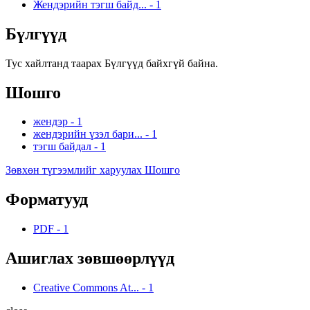
Жендэрийн тэгш байд...
-
1
Бүлгүүд
Тус хайлтанд таарах Бүлгүүд байхгүй байна.
Шошго
жендэр
-
1
жендэрийн үзэл бари...
-
1
тэгш байдал
-
1
Зөвхөн түгээмлийг харуулах Шошго
Форматууд
PDF
-
1
Ашиглах зөвшөөрлүүд
Creative Commons At...
-
1