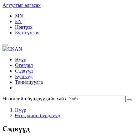
Агуулгыг алгасах
MN
EN
Нэвтрэх
Бүртгүүлэх
Нүүр
Өгөгдөл
Сэдвүүд
Бүлгүүд
Танилцуулга
Өгөгдлийн бүрдлүүдийг хайх
Нүүр
Өгөгдлийн бүрдлүүд
Сэдвүүд