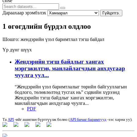
close
Дараахаар эрэмбэлэх
Гүйцэтгэ.
1 өгөгдлийн бүрдэл олдлоо
Шошго:
жендэрийн үзэл баримтлал
тэгш байдал
Үр дүнг шүүх
Жендэрийн тэгш байдлыг хангах
мэргэжилтэн, манлайлагчдын анхдугаар
чуулга уул...
“Жендэрийн үзэл баримтлалыг төрийн байгууллагын
бодлого, төлөвлөлтөд тусгах нь” сэдвийн хүрээнд
Жендэрийн тэгш байдлыг хангах мэргэжилтэн,
манлайлагчдын анхдугаар чуулга...
PDF
Та
API
-ийг ашиглан бүртгүүлж болно (
API бичиг баримтууд
-ээс харна уу).