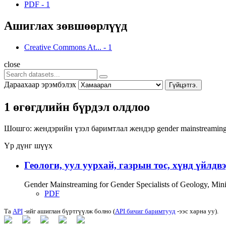
PDF
-
1
Ашиглах зөвшөөрлүүд
Creative Commons At...
-
1
close
Дараахаар эрэмбэлэх
Гүйцэтгэ.
1 өгөгдлийн бүрдэл олдлоо
Шошго:
жендэрийн үзэл баримтлал
жендэр
gender mainstreamin
Үр дүнг шүүх
Геологи, уул уурхай, газрын тос, хүнд үйлдв
Gender Mainstreaming for Gender Specialists of Geology, Mi
PDF
Та
API
-ийг ашиглан бүртгүүлж болно (
API бичиг баримтууд
-ээс харна уу).