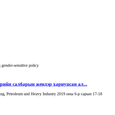
g
gender-sensitive policy
эрийн салбарын жендэр хариуцсан ал...
ning, Petroleum and Heavy Industry 2019 оны 6-р сарын 17-18