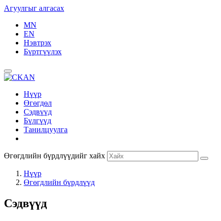
Агуулгыг алгасах
MN
EN
Нэвтрэх
Бүртгүүлэх
Нүүр
Өгөгдөл
Сэдвүүд
Бүлгүүд
Танилцуулга
Өгөгдлийн бүрдлүүдийг хайх
Нүүр
Өгөгдлийн бүрдлүүд
Сэдвүүд