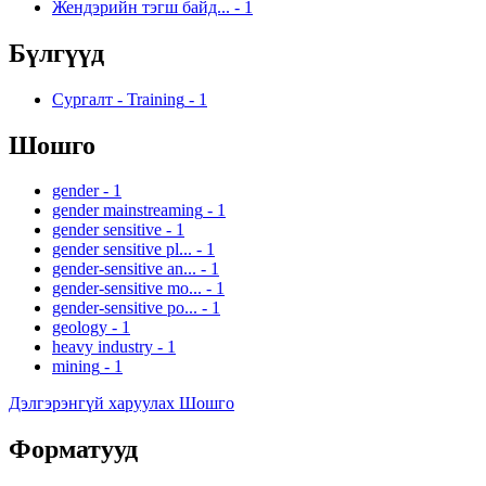
Жендэрийн тэгш байд...
-
1
Бүлгүүд
Сургалт - Training
-
1
Шошго
gender
-
1
gender mainstreaming
-
1
gender sensitive
-
1
gender sensitive pl...
-
1
gender-sensitive an...
-
1
gender-sensitive mo...
-
1
gender-sensitive po...
-
1
geology
-
1
heavy industry
-
1
mining
-
1
Дэлгэрэнгүй харуулах Шошго
Форматууд