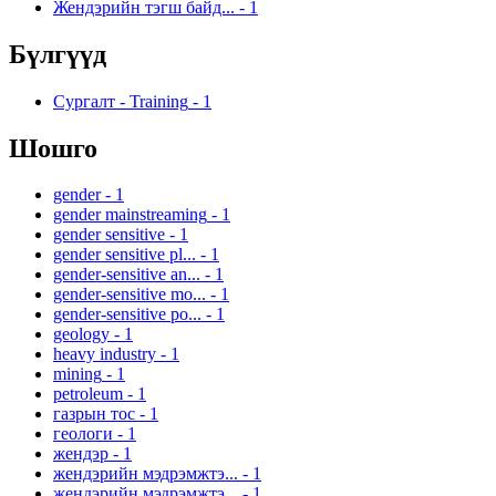
Жендэрийн тэгш байд...
-
1
Бүлгүүд
Сургалт - Training
-
1
Шошго
gender
-
1
gender mainstreaming
-
1
gender sensitive
-
1
gender sensitive pl...
-
1
gender-sensitive an...
-
1
gender-sensitive mo...
-
1
gender-sensitive po...
-
1
geology
-
1
heavy industry
-
1
mining
-
1
petroleum
-
1
газрын тос
-
1
геологи
-
1
жендэр
-
1
жендэрийн мэдрэмжтэ...
-
1
жендэрийн мэдрэмжтэ...
-
1