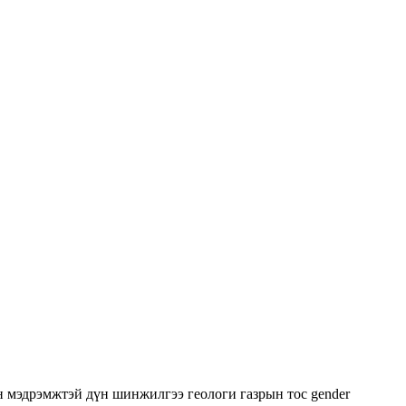
н мэдрэмжтэй дүн шинжилгээ
геологи
газрын тос
gender