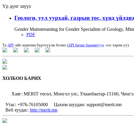
Үр дүнг шүүх
Геологи, уул уурхай, газрын тос, хүнд үйлдв
Gender Mainstreaming for Gender Specialists of Geology, Mi
PDF
Та
API
-ийг ашиглан бүртгүүлж болно (
API бичиг баримтууд
-ээс харна уу).
ХОЛБОО БАРИХ
Хаяг: MERIT төсөл, Монгол улс, Улаанбаатар-15160, Чингэ
Утас: +976-76105000
Цахим шуудан: support@merit.mn
Веб хуудас:
http://merit.mn