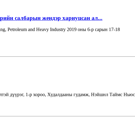
эрийн салбарын жендэр хариуцсан ал...
ning, Petroleum and Heavy Industry 2019 оны 6-р сарын 17-18
лтэй дүүрэг, 1-р хороо, Худалдааны гудамж, Нэйшнл Таймс Ньюс 