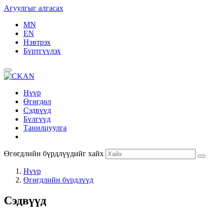
Агуулгыг алгасах
MN
EN
Нэвтрэх
Бүртгүүлэх
Нүүр
Өгөгдөл
Сэдвүүд
Бүлгүүд
Танилцуулга
Өгөгдлийн бүрдлүүдийг хайх
Нүүр
Өгөгдлийн бүрдлүүд
Сэдвүүд