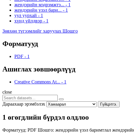
жендэрийн мэдрэмжтэ...
-
1
жендэрийн үзэл бари...
-
1
уул уурхай
-
1
хүнд үйлдвэр
-
1
Зөвхөн түгээмлийг харуулах Шошго
Форматууд
PDF
-
1
Ашиглах зөвшөөрлүүд
Creative Commons At...
-
1
close
Дараахаар эрэмбэлэх
Гүйцэтгэ.
1 өгөгдлийн бүрдэл олдлоо
Форматууд:
PDF
Шошго:
жендэрийн үзэл баримтлал
жендэрий