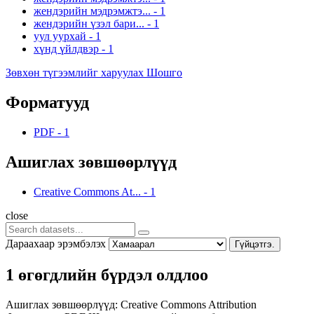
жендэрийн мэдрэмжтэ...
-
1
жендэрийн үзэл бари...
-
1
уул уурхай
-
1
хүнд үйлдвэр
-
1
Зөвхөн түгээмлийг харуулах Шошго
Форматууд
PDF
-
1
Ашиглах зөвшөөрлүүд
Creative Commons At...
-
1
close
Дараахаар эрэмбэлэх
Гүйцэтгэ.
1 өгөгдлийн бүрдэл олдлоо
Ашиглах зөвшөөрлүүд:
Creative Commons Attribution