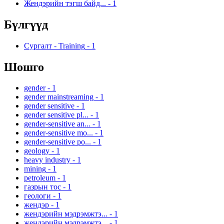
Жендэрийн тэгш байд...
-
1
Бүлгүүд
Сургалт - Training
-
1
Шошго
gender
-
1
gender mainstreaming
-
1
gender sensitive
-
1
gender sensitive pl...
-
1
gender-sensitive an...
-
1
gender-sensitive mo...
-
1
gender-sensitive po...
-
1
geology
-
1
heavy industry
-
1
mining
-
1
petroleum
-
1
газрын тос
-
1
геологи
-
1
жендэр
-
1
жендэрийн мэдрэмжтэ...
-
1
жендэрийн мэдрэмжтэ...
-
1