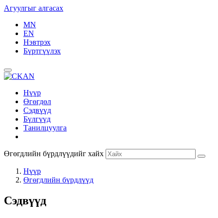
Агуулгыг алгасах
MN
EN
Нэвтрэх
Бүртгүүлэх
Нүүр
Өгөгдөл
Сэдвүүд
Бүлгүүд
Танилцуулга
Өгөгдлийн бүрдлүүдийг хайх
Нүүр
Өгөгдлийн бүрдлүүд
Сэдвүүд