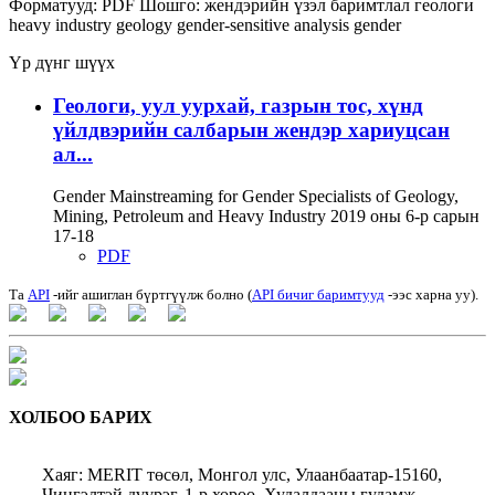
Форматууд:
PDF
Шошго:
жендэрийн үзэл баримтлал
геологи
heavy industry
geology
gender-sensitive analysis
gender
Үр дүнг шүүх
Геологи, уул уурхай, газрын тос, хүнд
үйлдвэрийн салбарын жендэр хариуцсан
ал...
Gender Mainstreaming for Gender Specialists of Geology,
Mining, Petroleum and Heavy Industry 2019 оны 6-р сарын
17-18
PDF
Та
API
-ийг ашиглан бүртгүүлж болно (
API бичиг баримтууд
-ээс харна уу).
ХОЛБОО БАРИХ
Хаяг: MERIT төсөл, Монгол улс, Улаанбаатар-15160,
Чингэлтэй дүүрэг, 1-р хороо, Худалдааны гудамж,