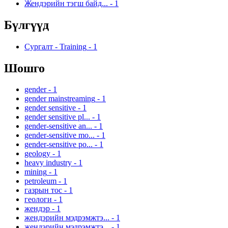
Жендэрийн тэгш байд...
-
1
Бүлгүүд
Сургалт - Training
-
1
Шошго
gender
-
1
gender mainstreaming
-
1
gender sensitive
-
1
gender sensitive pl...
-
1
gender-sensitive an...
-
1
gender-sensitive mo...
-
1
gender-sensitive po...
-
1
geology
-
1
heavy industry
-
1
mining
-
1
petroleum
-
1
газрын тос
-
1
геологи
-
1
жендэр
-
1
жендэрийн мэдрэмжтэ...
-
1
жендэрийн мэдрэмжтэ...
-
1