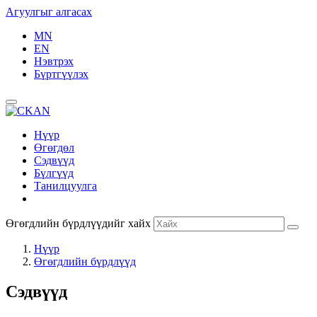
Агуулгыг алгасах
MN
EN
Нэвтрэх
Бүртгүүлэх
Нүүр
Өгөгдөл
Сэдвүүд
Бүлгүүд
Танилцуулга
Өгөгдлийн бүрдлүүдийг хайх
Нүүр
Өгөгдлийн бүрдлүүд
Сэдвүүд