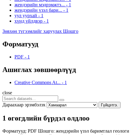
жендэрийн мэдрэмжтэ...
-
1
жендэрийн үзэл бари...
-
1
уул уурхай
-
1
хүнд үйлдвэр
-
1
Зөвхөн түгээмлийг харуулах Шошго
Форматууд
PDF
-
1
Ашиглах зөвшөөрлүүд
Creative Commons At...
-
1
close
Дараахаар эрэмбэлэх
Гүйцэтгэ.
1 өгөгдлийн бүрдэл олдлоо
Форматууд:
PDF
Шошго:
жендэрийн үзэл баримтлал
геологи