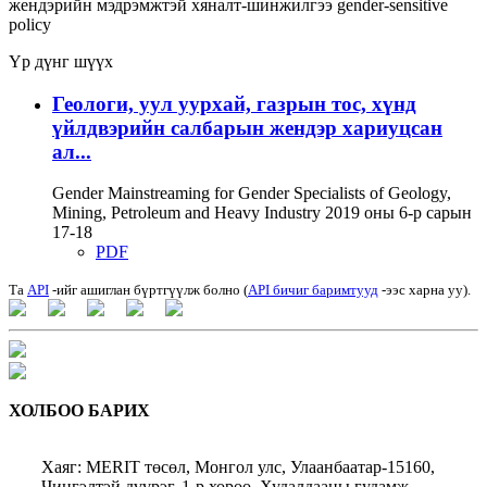
жендэрийн мэдрэмжтэй хяналт-шинжилгээ
gender-sensitive
policy
Үр дүнг шүүх
Геологи, уул уурхай, газрын тос, хүнд
үйлдвэрийн салбарын жендэр хариуцсан
ал...
Gender Mainstreaming for Gender Specialists of Geology,
Mining, Petroleum and Heavy Industry 2019 оны 6-р сарын
17-18
PDF
Та
API
-ийг ашиглан бүртгүүлж болно (
API бичиг баримтууд
-ээс харна уу).
ХОЛБОО БАРИХ
Хаяг: MERIT төсөл, Монгол улс, Улаанбаатар-15160,
Чингэлтэй дүүрэг, 1-р хороо, Худалдааны гудамж,