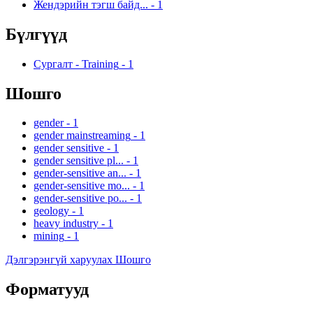
Жендэрийн тэгш байд...
-
1
Бүлгүүд
Сургалт - Training
-
1
Шошго
gender
-
1
gender mainstreaming
-
1
gender sensitive
-
1
gender sensitive pl...
-
1
gender-sensitive an...
-
1
gender-sensitive mo...
-
1
gender-sensitive po...
-
1
geology
-
1
heavy industry
-
1
mining
-
1
Дэлгэрэнгүй харуулах Шошго
Форматууд