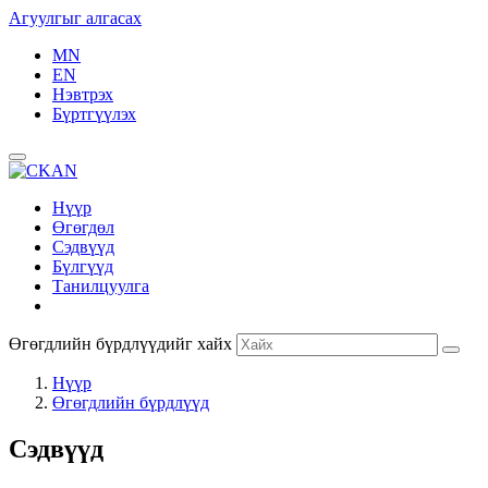
Агуулгыг алгасах
MN
EN
Нэвтрэх
Бүртгүүлэх
Нүүр
Өгөгдөл
Сэдвүүд
Бүлгүүд
Танилцуулга
Өгөгдлийн бүрдлүүдийг хайх
Нүүр
Өгөгдлийн бүрдлүүд
Сэдвүүд