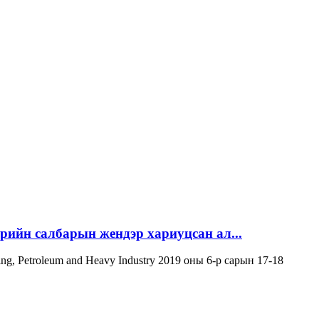
эрийн салбарын жендэр хариуцсан ал...
ning, Petroleum and Heavy Industry 2019 оны 6-р сарын 17-18