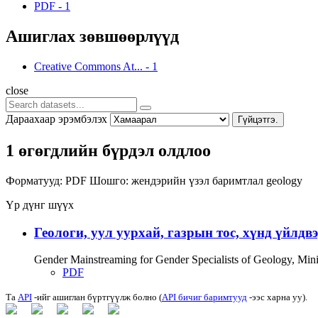
PDF
-
1
Ашиглах зөвшөөрлүүд
Creative Commons At...
-
1
close
Дараахаар эрэмбэлэх
Гүйцэтгэ.
1 өгөгдлийн бүрдэл олдлоо
Форматууд:
PDF
Шошго:
жендэрийн үзэл баримтлал
geology
Үр дүнг шүүх
Геологи, уул уурхай, газрын тос, хүнд үйлдв
Gender Mainstreaming for Gender Specialists of Geology, Mi
PDF
Та
API
-ийг ашиглан бүртгүүлж болно (
API бичиг баримтууд
-ээс харна уу).