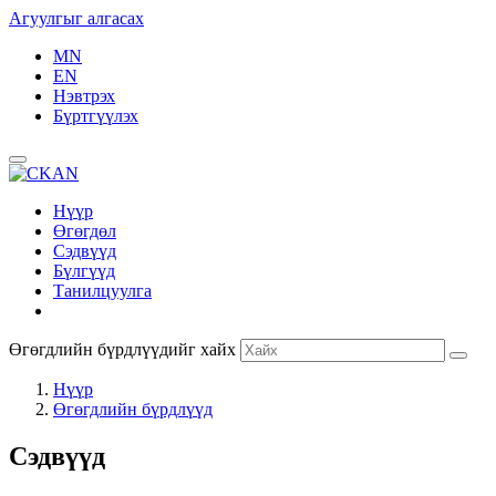
Агуулгыг алгасах
MN
EN
Нэвтрэх
Бүртгүүлэх
Нүүр
Өгөгдөл
Сэдвүүд
Бүлгүүд
Танилцуулга
Өгөгдлийн бүрдлүүдийг хайх
Нүүр
Өгөгдлийн бүрдлүүд
Сэдвүүд