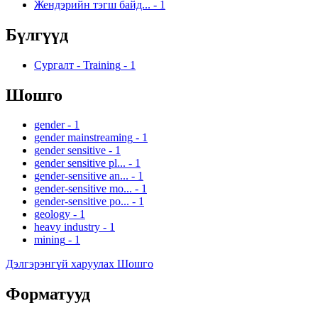
Жендэрийн тэгш байд...
-
1
Бүлгүүд
Сургалт - Training
-
1
Шошго
gender
-
1
gender mainstreaming
-
1
gender sensitive
-
1
gender sensitive pl...
-
1
gender-sensitive an...
-
1
gender-sensitive mo...
-
1
gender-sensitive po...
-
1
geology
-
1
heavy industry
-
1
mining
-
1
Дэлгэрэнгүй харуулах Шошго
Форматууд