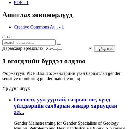
PDF
-
1
Ашиглах зөвшөөрлүүд
Creative Commons At...
-
1
close
Дараахаар эрэмбэлэх
Гүйцэтгэ.
1 өгөгдлийн бүрдэл олдлоо
Форматууд:
PDF
Шошго:
жендэрийн үзэл баримтлал
gender-
sensitive monitoring
gender mainstreaming
Үр дүнг шүүх
Геологи, уул уурхай, газрын тос, хүнд
үйлдвэрийн салбарын жендэр хариуцсан
ал...
Gender Mainstreaming for Gender Specialists of Geology,
Mining, Petroleum and Heavy Industry 2019 оны 6-р сарын