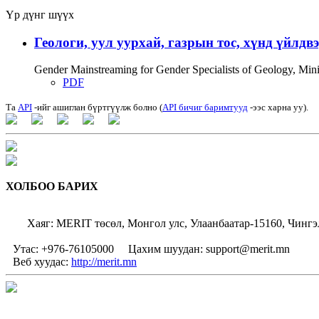
Үр дүнг шүүх
Геологи, уул уурхай, газрын тос, хүнд үйлдв
Gender Mainstreaming for Gender Specialists of Geology, Mi
PDF
Та
API
-ийг ашиглан бүртгүүлж болно (
API бичиг баримтууд
-ээс харна уу).
ХОЛБОО БАРИХ
Хаяг: MERIT төсөл, Монгол улс, Улаанбаатар-15160, Чингэ
Утас: +976-76105000
Цахим шуудан: support@merit.mn
Веб хуудас:
http://merit.mn