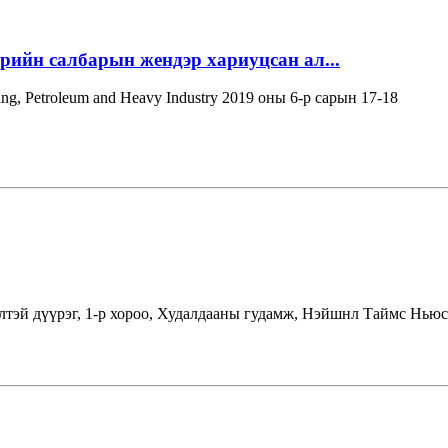
эрийн салбарын жендэр хариуцсан ал...
ning, Petroleum and Heavy Industry 2019 оны 6-р сарын 17-18
лтэй дүүрэг, 1-р хороо, Худалдааны гудамж, Нэйшнл Таймс Ньюс 