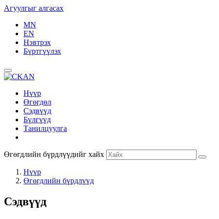
Агуулгыг алгасах
MN
EN
Нэвтрэх
Бүртгүүлэх
Нүүр
Өгөгдөл
Сэдвүүд
Бүлгүүд
Танилцуулга
Өгөгдлийн бүрдлүүдийг хайх
Нүүр
Өгөгдлийн бүрдлүүд
Сэдвүүд