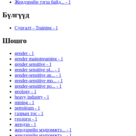
Жендэрийн тэгш байд...
-
1
Бүлгүүд
Сургалт - Training
-
1
Шошго
gender
-
1
gender mainstreaming
-
1
gender sensitive
-
1
gender sensitive pl...
-
1
gender-sensitive an...
-
1
gender-sensitive mo...
-
1
gender-sensitive po...
-
1
geology
-
1
heavy industry
-
1
mining
-
1
petroleum
-
1
газрын тос
-
1
геологи
-
1
жендэр
-
1
жендэрийн мэдрэмжтэ...
-
1
жендэрийн мэдрэмжтэ...
-
1