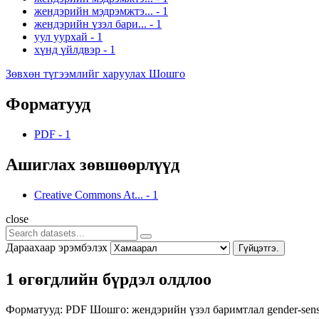
жендэрийн мэдрэмжтэ...
-
1
жендэрийн үзэл бари...
-
1
уул уурхай
-
1
хүнд үйлдвэр
-
1
Зөвхөн түгээмлийг харуулах Шошго
Форматууд
PDF
-
1
Ашиглах зөвшөөрлүүд
Creative Commons At...
-
1
close
Дараахаар эрэмбэлэх
Гүйцэтгэ.
1 өгөгдлийн бүрдэл олдлоо
Форматууд:
PDF
Шошго:
жендэрийн үзэл баримтлал
gender-sens