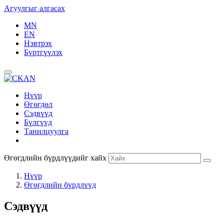
Агуулгыг алгасах
MN
EN
Нэвтрэх
Бүртгүүлэх
Нүүр
Өгөгдөл
Сэдвүүд
Бүлгүүд
Танилцуулга
Өгөгдлийн бүрдлүүдийг хайх
Нүүр
Өгөгдлийн бүрдлүүд
Сэдвүүд