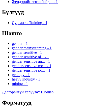
Жендэрийн тэгш байд...
-
1
Бүлгүүд
Сургалт - Training
-
1
Шошго
gender
-
1
gender mainstreaming
-
1
gender sensitive
-
1
gender sensitive pl...
-
1
gender-sensitive an...
-
1
gender-sensitive mo...
-
1
gender-sensitive po...
-
1
geology
-
1
heavy industry
-
1
mining
-
1
Дэлгэрэнгүй харуулах Шошго
Форматууд