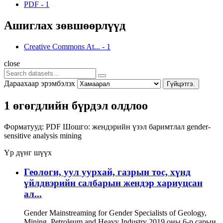
PDF
-
1
Ашиглах зөвшөөрлүүд
Creative Commons At...
-
1
close
Дараахаар эрэмбэлэх
Гүйцэтгэ.
1 өгөгдлийн бүрдэл олдлоо
Форматууд:
PDF
Шошго:
жендэрийн үзэл баримтлал
gender-
sensitive analysis
mining
Үр дүнг шүүх
Геологи, уул уурхай, газрын тос, хүнд
үйлдвэрийн салбарын жендэр хариуцсан
ал...
Gender Mainstreaming for Gender Specialists of Geology,
Mining, Petroleum and Heavy Industry 2019 оны 6-р сарын