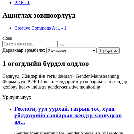
PDF
-
1
Ашиглах зөвшөөрлүүд
Creative Commons At...
-
1
close
Дараахаар эрэмбэлэх
Гүйцэтгэ.
1 өгөгдлийн бүрдэл олдлоо
Сэдвүүд:
Жендэрийн тэгш байдал - Gender Mainstreaming
Форматууд:
PDF
Шошго:
жендэрийн үзэл баримтлал
жендэр
geology
heavy industry
gender-sensitive monitoring
Үр дүнг шүүх
Геологи, уул уурхай, газрын тос, хүнд
үйлдвэрийн салбарын жендэр хариуцсан
ал...
Gender Mainstreaming for Gender Specialists of Geology,