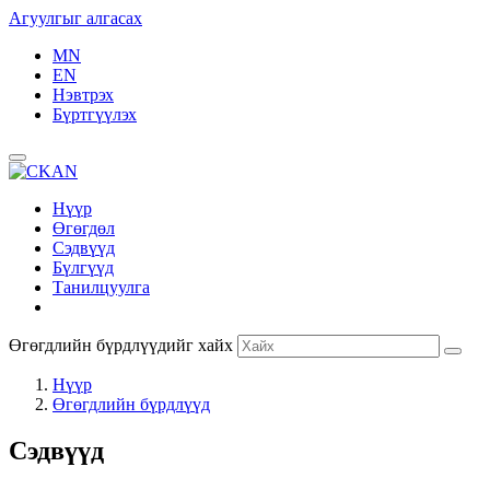
Агуулгыг алгасах
MN
EN
Нэвтрэх
Бүртгүүлэх
Нүүр
Өгөгдөл
Сэдвүүд
Бүлгүүд
Танилцуулга
Өгөгдлийн бүрдлүүдийг хайх
Нүүр
Өгөгдлийн бүрдлүүд
Сэдвүүд