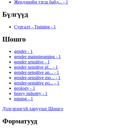
Жендэрийн тэгш байд...
-
1
Бүлгүүд
Сургалт - Training
-
1
Шошго
gender
-
1
gender mainstreaming
-
1
gender sensitive
-
1
gender sensitive pl...
-
1
gender-sensitive an...
-
1
gender-sensitive mo...
-
1
gender-sensitive po...
-
1
geology
-
1
heavy industry
-
1
mining
-
1
Дэлгэрэнгүй харуулах Шошго
Форматууд