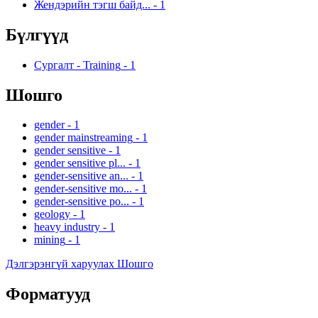
Жендэрийн тэгш байд...
-
1
Бүлгүүд
Сургалт - Training
-
1
Шошго
gender
-
1
gender mainstreaming
-
1
gender sensitive
-
1
gender sensitive pl...
-
1
gender-sensitive an...
-
1
gender-sensitive mo...
-
1
gender-sensitive po...
-
1
geology
-
1
heavy industry
-
1
mining
-
1
Дэлгэрэнгүй харуулах Шошго
Форматууд