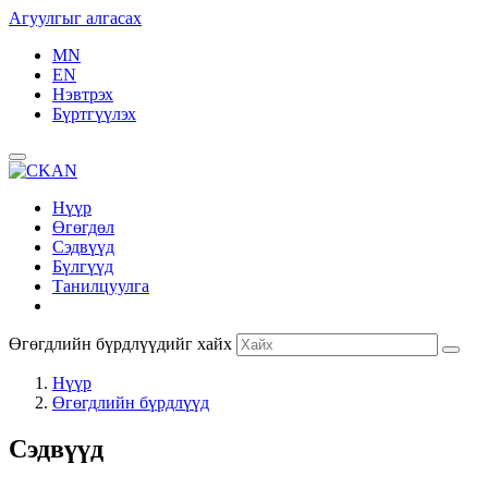
Агуулгыг алгасах
MN
EN
Нэвтрэх
Бүртгүүлэх
Нүүр
Өгөгдөл
Сэдвүүд
Бүлгүүд
Танилцуулга
Өгөгдлийн бүрдлүүдийг хайх
Нүүр
Өгөгдлийн бүрдлүүд
Сэдвүүд