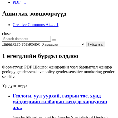
PDF
-
1
Ашиглах зөвшөөрлүүд
Creative Commons At...
-
1
close
Дараахаар эрэмбэлэх
Гүйцэтгэ.
1 өгөгдлийн бүрдэл олдлоо
Форматууд:
PDF
Шошго:
жендэрийн үзэл баримтлал
жендэр
geology
gender-sensitive policy
gender-sensitive monitoring
gender
sensitive
Үр дүнг шүүх
Геологи, уул уурхай, газрын тос, хүнд
үйлдвэрийн салбарын жендэр хариуцсан
ал...
Gender Mainstreaming for Gender Specialists of Geology,