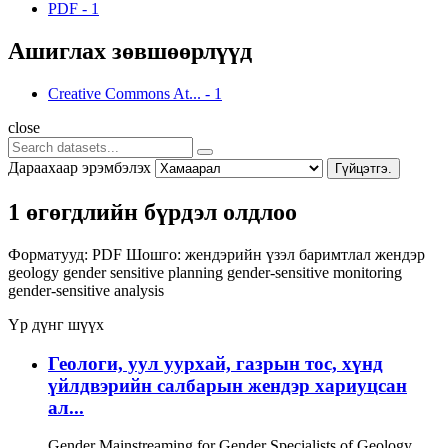
PDF
-
1
Ашиглах зөвшөөрлүүд
Creative Commons At...
-
1
close
Дараахаар эрэмбэлэх
Гүйцэтгэ.
1 өгөгдлийн бүрдэл олдлоо
Форматууд:
PDF
Шошго:
жендэрийн үзэл баримтлал
жендэр
geology
gender sensitive planning
gender-sensitive monitoring
gender-sensitive analysis
Үр дүнг шүүх
Геологи, уул уурхай, газрын тос, хүнд
үйлдвэрийн салбарын жендэр хариуцсан
ал...
Gender Mainstreaming for Gender Specialists of Geology,