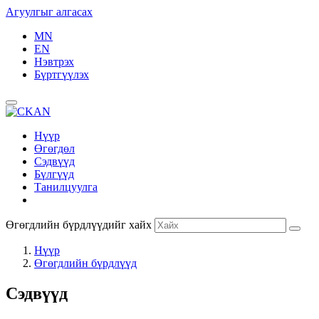
Агуулгыг алгасах
MN
EN
Нэвтрэх
Бүртгүүлэх
Нүүр
Өгөгдөл
Сэдвүүд
Бүлгүүд
Танилцуулга
Өгөгдлийн бүрдлүүдийг хайх
Нүүр
Өгөгдлийн бүрдлүүд
Сэдвүүд