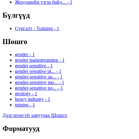
Жендэрийн тэгш байд...
-
1
Бүлгүүд
Сургалт - Training
-
1
Шошго
gender
-
1
gender mainstreaming
-
1
gender sensitive
-
1
gender sensitive pl...
-
1
gender-sensitive an...
-
1
gender-sensitive mo...
-
1
gender-sensitive po...
-
1
geology
-
1
heavy industry
-
1
mining
-
1
Дэлгэрэнгүй харуулах Шошго
Форматууд