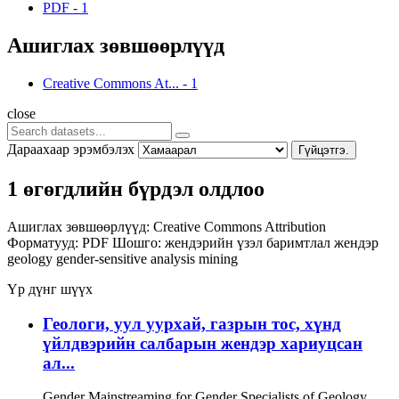
PDF
-
1
Ашиглах зөвшөөрлүүд
Creative Commons At...
-
1
close
Дараахаар эрэмбэлэх
Гүйцэтгэ.
1 өгөгдлийн бүрдэл олдлоо
Ашиглах зөвшөөрлүүд:
Creative Commons Attribution
Форматууд:
PDF
Шошго:
жендэрийн үзэл баримтлал
жендэр
geology
gender-sensitive analysis
mining
Үр дүнг шүүх
Геологи, уул уурхай, газрын тос, хүнд
үйлдвэрийн салбарын жендэр хариуцсан
ал...
Gender Mainstreaming for Gender Specialists of Geology,