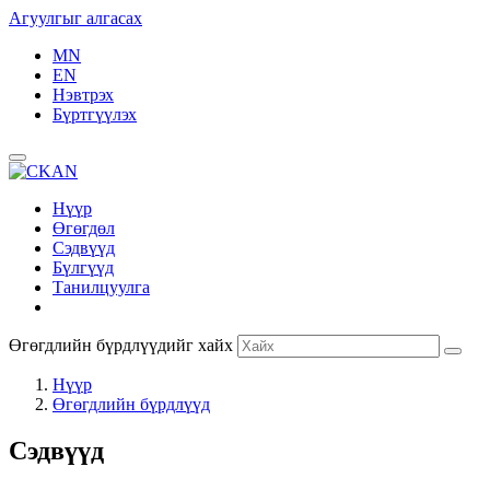
Агуулгыг алгасах
MN
EN
Нэвтрэх
Бүртгүүлэх
Нүүр
Өгөгдөл
Сэдвүүд
Бүлгүүд
Танилцуулга
Өгөгдлийн бүрдлүүдийг хайх
Нүүр
Өгөгдлийн бүрдлүүд
Сэдвүүд