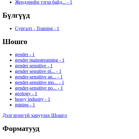
Жендэрийн тэгш байд...
-
1
Бүлгүүд
Сургалт - Training
-
1
Шошго
gender
-
1
gender mainstreaming
-
1
gender sensitive
-
1
gender sensitive pl...
-
1
gender-sensitive an...
-
1
gender-sensitive mo...
-
1
gender-sensitive po...
-
1
geology
-
1
heavy industry
-
1
mining
-
1
Дэлгэрэнгүй харуулах Шошго
Форматууд