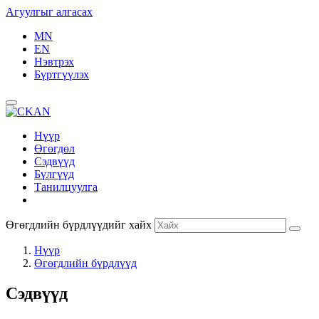
Агуулгыг алгасах
MN
EN
Нэвтрэх
Бүртгүүлэх
Нүүр
Өгөгдөл
Сэдвүүд
Бүлгүүд
Танилцуулга
Өгөгдлийн бүрдлүүдийг хайх
Нүүр
Өгөгдлийн бүрдлүүд
Сэдвүүд