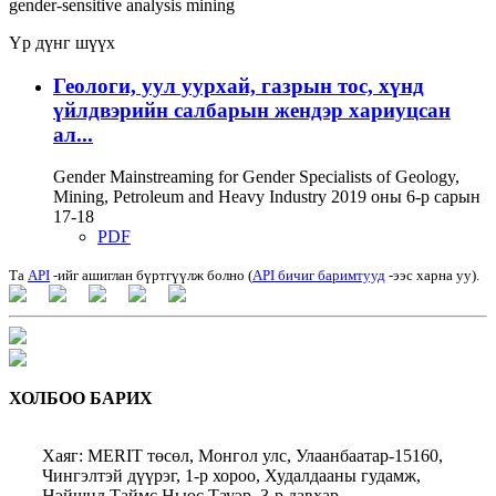
gender-sensitive analysis
mining
Үр дүнг шүүх
Геологи, уул уурхай, газрын тос, хүнд
үйлдвэрийн салбарын жендэр хариуцсан
ал...
Gender Mainstreaming for Gender Specialists of Geology,
Mining, Petroleum and Heavy Industry 2019 оны 6-р сарын
17-18
PDF
Та
API
-ийг ашиглан бүртгүүлж болно (
API бичиг баримтууд
-ээс харна уу).
ХОЛБОО БАРИХ
Хаяг: MERIT төсөл, Монгол улс, Улаанбаатар-15160,
Чингэлтэй дүүрэг, 1-р хороо, Худалдааны гудамж,
Нэйшнл Таймс Ньюс Тауэр, 3-р давхар