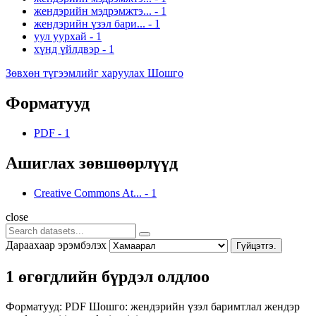
жендэрийн мэдрэмжтэ...
-
1
жендэрийн үзэл бари...
-
1
уул уурхай
-
1
хүнд үйлдвэр
-
1
Зөвхөн түгээмлийг харуулах Шошго
Форматууд
PDF
-
1
Ашиглах зөвшөөрлүүд
Creative Commons At...
-
1
close
Дараахаар эрэмбэлэх
Гүйцэтгэ.
1 өгөгдлийн бүрдэл олдлоо
Форматууд:
PDF
Шошго:
жендэрийн үзэл баримтлал
жендэр