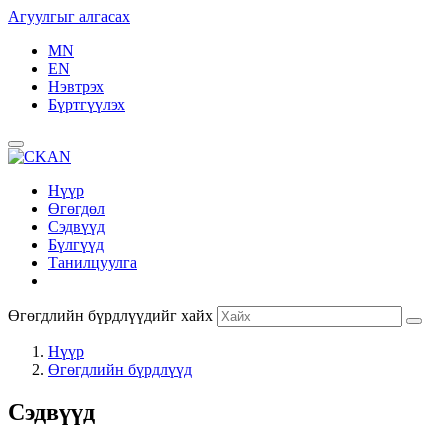
Агуулгыг алгасах
MN
EN
Нэвтрэх
Бүртгүүлэх
Нүүр
Өгөгдөл
Сэдвүүд
Бүлгүүд
Танилцуулга
Өгөгдлийн бүрдлүүдийг хайх
Нүүр
Өгөгдлийн бүрдлүүд
Сэдвүүд