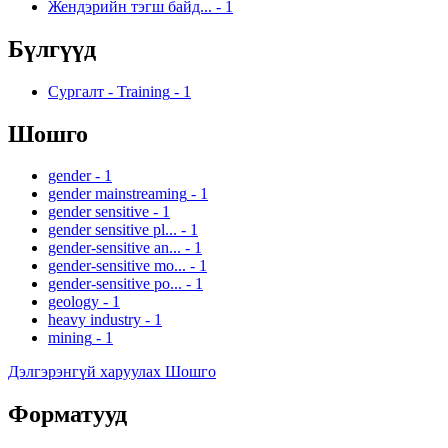
Жендэрийн тэгш байд...
-
1
Бүлгүүд
Сургалт - Training
-
1
Шошго
gender
-
1
gender mainstreaming
-
1
gender sensitive
-
1
gender sensitive pl...
-
1
gender-sensitive an...
-
1
gender-sensitive mo...
-
1
gender-sensitive po...
-
1
geology
-
1
heavy industry
-
1
mining
-
1
Дэлгэрэнгүй харуулах Шошго
Форматууд