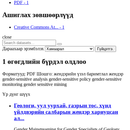
PDF
-
1
Ашиглах зөвшөөрлүүд
Creative Commons At...
-
1
close
Дараахаар эрэмбэлэх
Гүйцэтгэ.
1 өгөгдлийн бүрдэл олдлоо
Форматууд:
PDF
Шошго:
жендэрийн үзэл баримтлал
жендэр
gender-sensitive analysis
gender-sensitive policy
gender-sensitive
monitoring
gender sensitive
mining
Үр дүнг шүүх
Геологи, уул уурхай, газрын тос, хүнд
үйлдвэрийн салбарын жендэр хариуцсан
ал...
Gender Mainstreaming for Gender Specialists of Geology,