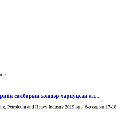
nder
эрийн салбарын жендэр хариуцсан ал...
ning, Petroleum and Heavy Industry 2019 оны 6-р сарын 17-18