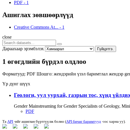
PDF
-
1
Ашиглах зөвшөөрлүүд
Creative Commons At...
-
1
close
Дараахаар эрэмбэлэх
Гүйцэтгэ.
1 өгөгдлийн бүрдэл олдлоо
Форматууд:
PDF
Шошго:
жендэрийн үзэл баримтлал
жендэр
ge
Үр дүнг шүүх
Геологи, уул уурхай, газрын тос, хүнд үйлдв
Gender Mainstreaming for Gender Specialists of Geology, Mi
PDF
Та
API
-ийг ашиглан бүртгүүлж болно (
API бичиг баримтууд
-ээс харна уу).