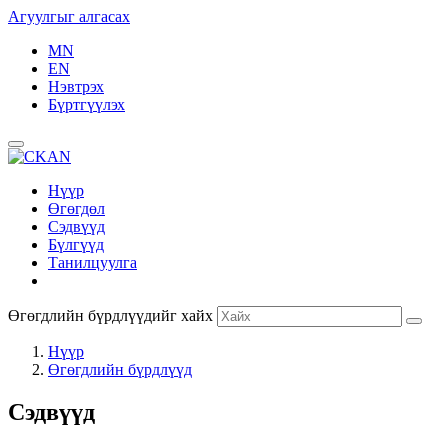
Агуулгыг алгасах
MN
EN
Нэвтрэх
Бүртгүүлэх
Нүүр
Өгөгдөл
Сэдвүүд
Бүлгүүд
Танилцуулга
Өгөгдлийн бүрдлүүдийг хайх
Нүүр
Өгөгдлийн бүрдлүүд
Сэдвүүд