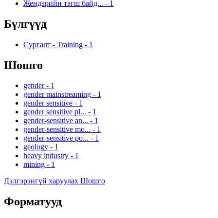
Жендэрийн тэгш байд...
-
1
Бүлгүүд
Сургалт - Training
-
1
Шошго
gender
-
1
gender mainstreaming
-
1
gender sensitive
-
1
gender sensitive pl...
-
1
gender-sensitive an...
-
1
gender-sensitive mo...
-
1
gender-sensitive po...
-
1
geology
-
1
heavy industry
-
1
mining
-
1
Дэлгэрэнгүй харуулах Шошго
Форматууд