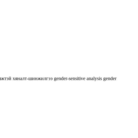
мжтэй хяналт-шинжилгээ
gender-sensitive analysis
gender