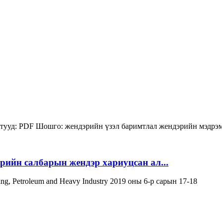
тууд:
PDF
Шошго:
жендэрийн үзэл баримтлал
жендэрийн мэдрэ
эрийн салбарын жендэр хариуцсан ал...
ning, Petroleum and Heavy Industry 2019 оны 6-р сарын 17-18