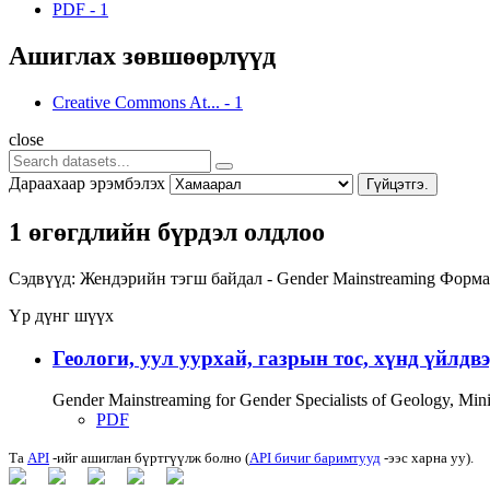
PDF
-
1
Ашиглах зөвшөөрлүүд
Creative Commons At...
-
1
close
Дараахаар эрэмбэлэх
Гүйцэтгэ.
1 өгөгдлийн бүрдэл олдлоо
Сэдвүүд:
Жендэрийн тэгш байдал - Gender Mainstreaming
Форма
Үр дүнг шүүх
Геологи, уул уурхай, газрын тос, хүнд үйлдв
Gender Mainstreaming for Gender Specialists of Geology, Mi
PDF
Та
API
-ийг ашиглан бүртгүүлж болно (
API бичиг баримтууд
-ээс харна уу).