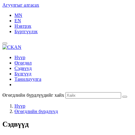
Агуулгыг алгасах
MN
EN
Нэвтрэх
Бүртгүүлэх
Нүүр
Өгөгдөл
Сэдвүүд
Бүлгүүд
Танилцуулга
Өгөгдлийн бүрдлүүдийг хайх
Нүүр
Өгөгдлийн бүрдлүүд
Сэдвүүд