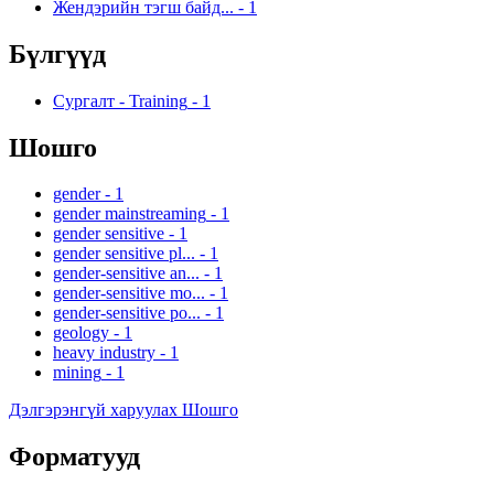
Жендэрийн тэгш байд...
-
1
Бүлгүүд
Сургалт - Training
-
1
Шошго
gender
-
1
gender mainstreaming
-
1
gender sensitive
-
1
gender sensitive pl...
-
1
gender-sensitive an...
-
1
gender-sensitive mo...
-
1
gender-sensitive po...
-
1
geology
-
1
heavy industry
-
1
mining
-
1
Дэлгэрэнгүй харуулах Шошго
Форматууд