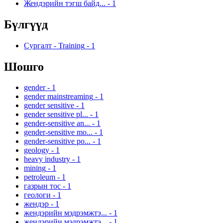
Жендэрийн тэгш байд...
-
1
Бүлгүүд
Сургалт - Training
-
1
Шошго
gender
-
1
gender mainstreaming
-
1
gender sensitive
-
1
gender sensitive pl...
-
1
gender-sensitive an...
-
1
gender-sensitive mo...
-
1
gender-sensitive po...
-
1
geology
-
1
heavy industry
-
1
mining
-
1
petroleum
-
1
газрын тос
-
1
геологи
-
1
жендэр
-
1
жендэрийн мэдрэмжтэ...
-
1
жендэрийн мэдрэмжтэ...
-
1