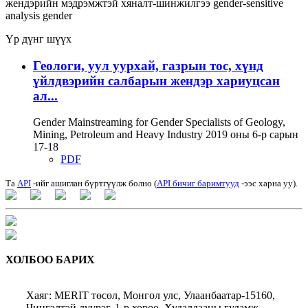
жендэрийн мэдрэмжтэй хяналт-шинжилгээ
gender-sensitive
analysis
gender
Үр дүнг шүүх
Геологи, уул уурхай, газрын тос, хүнд
үйлдвэрийн салбарын жендэр хариуцсан
ал...
Gender Mainstreaming for Gender Specialists of Geology,
Mining, Petroleum and Heavy Industry 2019 оны 6-р сарын
17-18
PDF
Та
API
-ийг ашиглан бүртгүүлж болно (
API бичиг баримтууд
-ээс харна уу).
ХОЛБОО БАРИХ
Хаяг: MERIT төсөл, Монгол улс, Улаанбаатар-15160,
Чингэлтэй дүүрэг, 1-р хороо, Худалдааны гудамж,