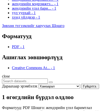
жендэрийн мэдрэмжтэ...
-
1
жендэрийн үзэл бари...
-
1
уул уурхай
-
1
хүнд үйлдвэр
-
1
Зөвхөн түгээмлийг харуулах Шошго
Форматууд
PDF
-
1
Ашиглах зөвшөөрлүүд
Creative Commons At...
-
1
close
Дараахаар эрэмбэлэх
Гүйцэтгэ.
1 өгөгдлийн бүрдэл олдлоо
Форматууд:
PDF
Шошго:
жендэрийн үзэл баримтлал