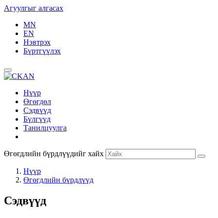
Агуулгыг алгасах
MN
EN
Нэвтрэх
Бүртгүүлэх
Нүүр
Өгөгдөл
Сэдвүүд
Бүлгүүд
Танилцуулга
Өгөгдлийн бүрдлүүдийг хайх
Нүүр
Өгөгдлийн бүрдлүүд
Сэдвүүд