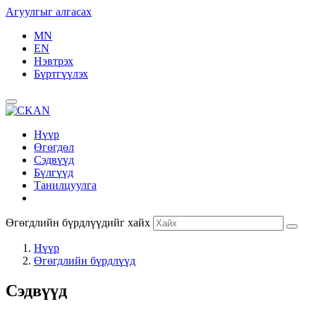
Агуулгыг алгасах
MN
EN
Нэвтрэх
Бүртгүүлэх
Нүүр
Өгөгдөл
Сэдвүүд
Бүлгүүд
Танилцуулга
Өгөгдлийн бүрдлүүдийг хайх
Нүүр
Өгөгдлийн бүрдлүүд
Сэдвүүд