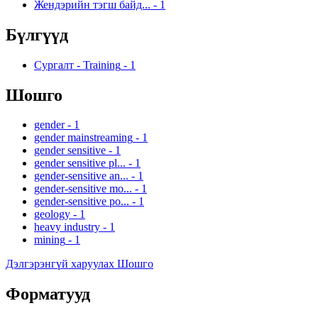
Жендэрийн тэгш байд...
-
1
Бүлгүүд
Сургалт - Training
-
1
Шошго
gender
-
1
gender mainstreaming
-
1
gender sensitive
-
1
gender sensitive pl...
-
1
gender-sensitive an...
-
1
gender-sensitive mo...
-
1
gender-sensitive po...
-
1
geology
-
1
heavy industry
-
1
mining
-
1
Дэлгэрэнгүй харуулах Шошго
Форматууд