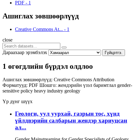
PDF
-
1
Ашиглах зөвшөөрлүүд
Creative Commons At...
-
1
close
Дараахаар эрэмбэлэх
Гүйцэтгэ.
1 өгөгдлийн бүрдэл олдлоо
Ашиглах зөвшөөрлүүд:
Creative Commons Attribution
Форматууд:
PDF
Шошго:
жендэрийн үзэл баримтлал
gender-
sensitive policy
heavy industry
geology
Үр дүнг шүүх
Геологи, уул уурхай, газрын тос, хүнд
үйлдвэрийн салбарын жендэр хариуцсан
ал...
Gender Mainstreaming for Gender Specialists of Geology,