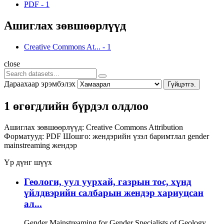
PDF
-
1
Ашиглах зөвшөөрлүүд
Creative Commons At...
-
1
close
Дараахаар эрэмбэлэх
Гүйцэтгэ.
1 өгөгдлийн бүрдэл олдлоо
Ашиглах зөвшөөрлүүд:
Creative Commons Attribution
Форматууд:
PDF
Шошго:
жендэрийн үзэл баримтлал
gender
mainstreaming
жендэр
Үр дүнг шүүх
Геологи, уул уурхай, газрын тос, хүнд
үйлдвэрийн салбарын жендэр хариуцсан
ал...
Gender Mainstreaming for Gender Specialists of Geology,