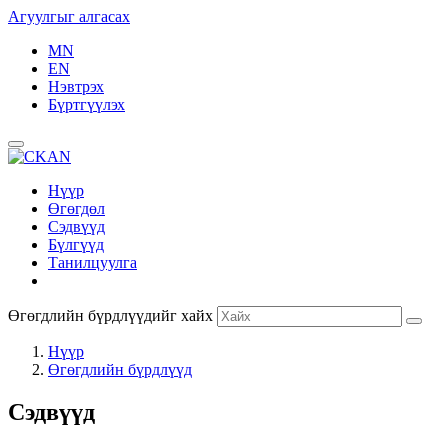
Агуулгыг алгасах
MN
EN
Нэвтрэх
Бүртгүүлэх
Нүүр
Өгөгдөл
Сэдвүүд
Бүлгүүд
Танилцуулга
Өгөгдлийн бүрдлүүдийг хайх
Нүүр
Өгөгдлийн бүрдлүүд
Сэдвүүд