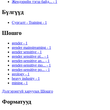
Жендэрийн тэгш байд...
-
1
Бүлгүүд
Сургалт - Training
-
1
Шошго
gender
-
1
gender mainstreaming
-
1
gender sensitive
-
1
gender sensitive pl...
-
1
gender-sensitive an...
-
1
gender-sensitive mo...
-
1
gender-sensitive po...
-
1
geology
-
1
heavy industry
-
1
mining
-
1
Дэлгэрэнгүй харуулах Шошго
Форматууд