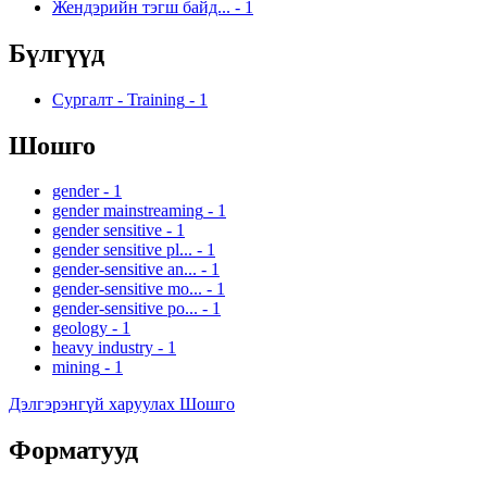
Жендэрийн тэгш байд...
-
1
Бүлгүүд
Сургалт - Training
-
1
Шошго
gender
-
1
gender mainstreaming
-
1
gender sensitive
-
1
gender sensitive pl...
-
1
gender-sensitive an...
-
1
gender-sensitive mo...
-
1
gender-sensitive po...
-
1
geology
-
1
heavy industry
-
1
mining
-
1
Дэлгэрэнгүй харуулах Шошго
Форматууд