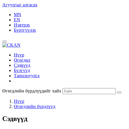
Агуулгыг алгасах
MN
EN
Нэвтрэх
Бүртгүүлэх
Нүүр
Өгөгдөл
Сэдвүүд
Бүлгүүд
Танилцуулга
Өгөгдлийн бүрдлүүдийг хайх
Нүүр
Өгөгдлийн бүрдлүүд
Сэдвүүд