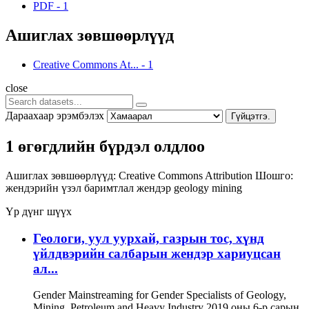
PDF
-
1
Ашиглах зөвшөөрлүүд
Creative Commons At...
-
1
close
Дараахаар эрэмбэлэх
Гүйцэтгэ.
1 өгөгдлийн бүрдэл олдлоо
Ашиглах зөвшөөрлүүд:
Creative Commons Attribution
Шошго:
жендэрийн үзэл баримтлал
жендэр
geology
mining
Үр дүнг шүүх
Геологи, уул уурхай, газрын тос, хүнд
үйлдвэрийн салбарын жендэр хариуцсан
ал...
Gender Mainstreaming for Gender Specialists of Geology,
Mining, Petroleum and Heavy Industry 2019 оны 6-р сарын