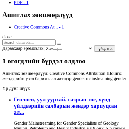
PDF
-
1
Ашиглах зөвшөөрлүүд
Creative Commons At...
-
1
close
Дараахаар эрэмбэлэх
Гүйцэтгэ.
1 өгөгдлийн бүрдэл олдлоо
Ашиглах зөвшөөрлүүд:
Creative Commons Attribution
Шошго:
жендэрийн үзэл баримтлал
жендэр
gender mainstreaming
gender
Үр дүнг шүүх
Геологи, уул уурхай, газрын тос, хүнд
үйлдвэрийн салбарын жендэр хариуцсан
ал...
Gender Mainstreaming for Gender Specialists of Geology,
Mining, Petroleum and Heavy Industry 2019 оны 6-р сарын