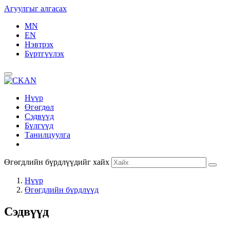
Агуулгыг алгасах
MN
EN
Нэвтрэх
Бүртгүүлэх
Нүүр
Өгөгдөл
Сэдвүүд
Бүлгүүд
Танилцуулга
Өгөгдлийн бүрдлүүдийг хайх
Нүүр
Өгөгдлийн бүрдлүүд
Сэдвүүд