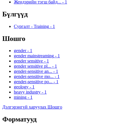
Жендэрийн тэгш байд...
-
1
Бүлгүүд
Сургалт - Training
-
1
Шошго
gender
-
1
gender mainstreaming
-
1
gender sensitive
-
1
gender sensitive pl...
-
1
gender-sensitive an...
-
1
gender-sensitive mo...
-
1
gender-sensitive po...
-
1
geology
-
1
heavy industry
-
1
mining
-
1
Дэлгэрэнгүй харуулах Шошго
Форматууд