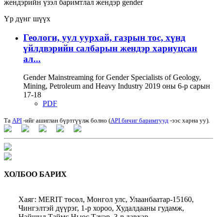
жендэрийн үзэл баримтлал
жендэр
gender
Үр дүнг шүүх
Геологи, уул уурхай, газрын тос, хүнд
үйлдвэрийн салбарын жендэр хариуцсан
ал...
Gender Mainstreaming for Gender Specialists of Geology,
Mining, Petroleum and Heavy Industry 2019 оны 6-р сарын
17-18
PDF
Та
API
-ийг ашиглан бүртгүүлж болно (
API бичиг баримтууд
-ээс харна уу).
ХОЛБОО БАРИХ
Хаяг: MERIT төсөл, Монгол улс, Улаанбаатар-15160,
Чингэлтэй дүүрэг, 1-р хороо, Худалдааны гудамж,
Нэйшнл Таймс Ньюс Тауэр, 3-р давхар