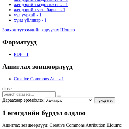
жендэрийн мэдрэмжтэ...
-
1
жендэрийн үзэл бари...
-
1
уул уурхай
-
1
хүнд үйлдвэр
-
1
Зөвхөн түгээмлийг харуулах Шошго
Форматууд
PDF
-
1
Ашиглах зөвшөөрлүүд
Creative Commons At...
-
1
close
Дараахаар эрэмбэлэх
Гүйцэтгэ.
1 өгөгдлийн бүрдэл олдлоо
Ашиглах зөвшөөрлүүд:
Creative Commons Attribution
Шошго: