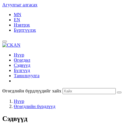
Агуулгыг алгасах
MN
EN
Нэвтрэх
Бүртгүүлэх
Нүүр
Өгөгдөл
Сэдвүүд
Бүлгүүд
Танилцуулга
Өгөгдлийн бүрдлүүдийг хайх
Нүүр
Өгөгдлийн бүрдлүүд
Сэдвүүд