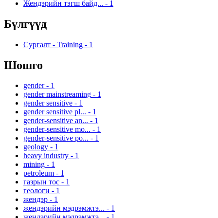
Жендэрийн тэгш байд...
-
1
Бүлгүүд
Сургалт - Training
-
1
Шошго
gender
-
1
gender mainstreaming
-
1
gender sensitive
-
1
gender sensitive pl...
-
1
gender-sensitive an...
-
1
gender-sensitive mo...
-
1
gender-sensitive po...
-
1
geology
-
1
heavy industry
-
1
mining
-
1
petroleum
-
1
газрын тос
-
1
геологи
-
1
жендэр
-
1
жендэрийн мэдрэмжтэ...
-
1
жендэрийн мэдрэмжтэ...
-
1