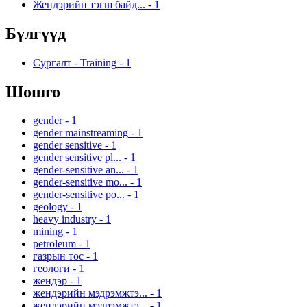
Жендэрийн тэгш байд...
-
1
Бүлгүүд
Сургалт - Training
-
1
Шошго
gender
-
1
gender mainstreaming
-
1
gender sensitive
-
1
gender sensitive pl...
-
1
gender-sensitive an...
-
1
gender-sensitive mo...
-
1
gender-sensitive po...
-
1
geology
-
1
heavy industry
-
1
mining
-
1
petroleum
-
1
газрын тос
-
1
геологи
-
1
жендэр
-
1
жендэрийн мэдрэмжтэ...
-
1
жендэрийн мэдрэмжтэ...
-
1