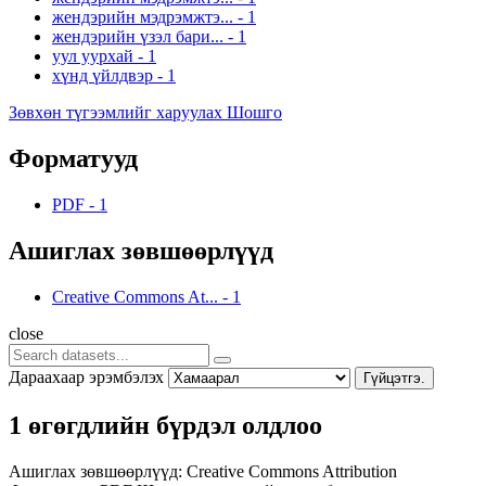
жендэрийн мэдрэмжтэ...
-
1
жендэрийн үзэл бари...
-
1
уул уурхай
-
1
хүнд үйлдвэр
-
1
Зөвхөн түгээмлийг харуулах Шошго
Форматууд
PDF
-
1
Ашиглах зөвшөөрлүүд
Creative Commons At...
-
1
close
Дараахаар эрэмбэлэх
Гүйцэтгэ.
1 өгөгдлийн бүрдэл олдлоо
Ашиглах зөвшөөрлүүд:
Creative Commons Attribution