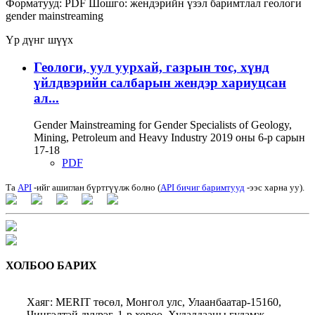
Форматууд:
PDF
Шошго:
жендэрийн үзэл баримтлал
геологи
gender mainstreaming
Үр дүнг шүүх
Геологи, уул уурхай, газрын тос, хүнд
үйлдвэрийн салбарын жендэр хариуцсан
ал...
Gender Mainstreaming for Gender Specialists of Geology,
Mining, Petroleum and Heavy Industry 2019 оны 6-р сарын
17-18
PDF
Та
API
-ийг ашиглан бүртгүүлж болно (
API бичиг баримтууд
-ээс харна уу).
ХОЛБОО БАРИХ
Хаяг: MERIT төсөл, Монгол улс, Улаанбаатар-15160,
Чингэлтэй дүүрэг, 1-р хороо, Худалдааны гудамж,