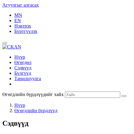
Агуулгыг алгасах
MN
EN
Нэвтрэх
Бүртгүүлэх
Нүүр
Өгөгдөл
Сэдвүүд
Бүлгүүд
Танилцуулга
Өгөгдлийн бүрдлүүдийг хайх
Нүүр
Өгөгдлийн бүрдлүүд
Сэдвүүд