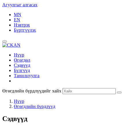
Агуулгыг алгасах
MN
EN
Нэвтрэх
Бүртгүүлэх
Нүүр
Өгөгдөл
Сэдвүүд
Бүлгүүд
Танилцуулга
Өгөгдлийн бүрдлүүдийг хайх
Нүүр
Өгөгдлийн бүрдлүүд
Сэдвүүд