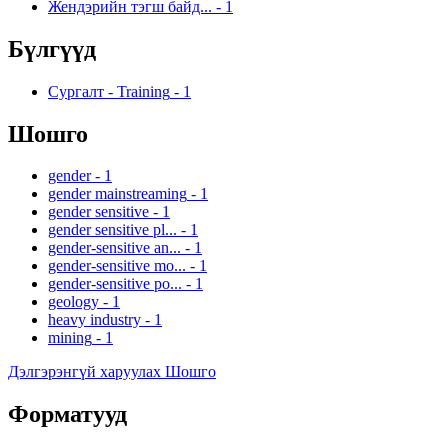
Жендэрийн тэгш байд...
-
1
Бүлгүүд
Сургалт - Training
-
1
Шошго
gender
-
1
gender mainstreaming
-
1
gender sensitive
-
1
gender sensitive pl...
-
1
gender-sensitive an...
-
1
gender-sensitive mo...
-
1
gender-sensitive po...
-
1
geology
-
1
heavy industry
-
1
mining
-
1
Дэлгэрэнгүй харуулах Шошго
Форматууд