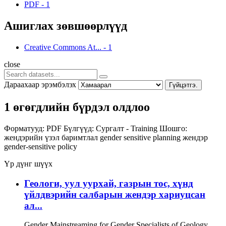
PDF
-
1
Ашиглах зөвшөөрлүүд
Creative Commons At...
-
1
close
Дараахаар эрэмбэлэх
Гүйцэтгэ.
1 өгөгдлийн бүрдэл олдлоо
Форматууд:
PDF
Бүлгүүд:
Сургалт - Training
Шошго:
жендэрийн үзэл баримтлал
gender sensitive planning
жендэр
gender-sensitive policy
Үр дүнг шүүх
Геологи, уул уурхай, газрын тос, хүнд
үйлдвэрийн салбарын жендэр хариуцсан
ал...
Gender Mainstreaming for Gender Specialists of Geology,