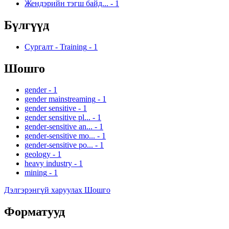
Жендэрийн тэгш байд...
-
1
Бүлгүүд
Сургалт - Training
-
1
Шошго
gender
-
1
gender mainstreaming
-
1
gender sensitive
-
1
gender sensitive pl...
-
1
gender-sensitive an...
-
1
gender-sensitive mo...
-
1
gender-sensitive po...
-
1
geology
-
1
heavy industry
-
1
mining
-
1
Дэлгэрэнгүй харуулах Шошго
Форматууд