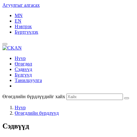
Агуулгыг алгасах
MN
EN
Нэвтрэх
Бүртгүүлэх
Нүүр
Өгөгдөл
Сэдвүүд
Бүлгүүд
Танилцуулга
Өгөгдлийн бүрдлүүдийг хайх
Нүүр
Өгөгдлийн бүрдлүүд
Сэдвүүд