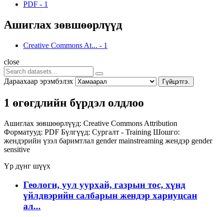
PDF
-
1
Ашиглах зөвшөөрлүүд
Creative Commons At...
-
1
close
Дараахаар эрэмбэлэх
Гүйцэтгэ.
1 өгөгдлийн бүрдэл олдлоо
Ашиглах зөвшөөрлүүд:
Creative Commons Attribution
Форматууд:
PDF
Бүлгүүд:
Сургалт - Training
Шошго:
жендэрийн үзэл баримтлал
gender mainstreaming
жендэр
gender
sensitive
Үр дүнг шүүх
Геологи, уул уурхай, газрын тос, хүнд
үйлдвэрийн салбарын жендэр хариуцсан
ал...